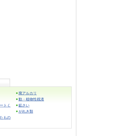
廃アルカリ
動・植物性残渣
ートく
鉱さい
がれき類
たもの