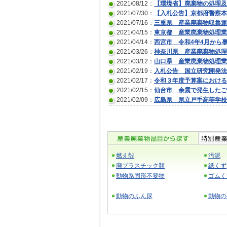
2021/08/12：
【環境省】廃棄物の処理及
2021/07/30：
【入札公告】京都府警察本
2021/07/16：
三重県 産業廃棄物収集運
2021/04/15：
東京都 産業廃棄物処理業
2021/04/14：
西宮市 令和4年4月から
2021/03/26：
神奈川県 産業廃棄物処理
2021/03/12：
山口県 産業廃棄物処理業
2021/02/19：
入札公告 国立研究開発法
2021/02/17：
令和３年度予算案における
2021/02/15：
仙台市 余震で発生したご
2021/02/09：
広島県 県立戸手高等学校
燃え殻
汚泥
廃プラスチック類
紙くず
動物系固形不要物
ゴムく
動物のふん尿
動物の