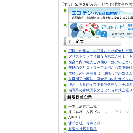
詳しい条件を組み合わせて処理業者を検
尼崎市の粗大ごみ回収なら株式会社摂津
グリストラップ清掃なら株式会社ダイキ
西宮市内の粗大ごみ回収・処分のことな
奈良のグリストラップ清掃なら有限会社
尼崎市の不用品回収、尼崎市内のゴミ回
奈良周辺の廃油、廃食用油のリサイクル
神戸・大阪の産業廃棄物処理なら実績の
福岡県の古紙回収のことなら株式会社リ
平木工業株式会社
株式会社 八幡ビルエンジニアリング
Aテスト
株式会社 青森資源
有限会社髙井環境