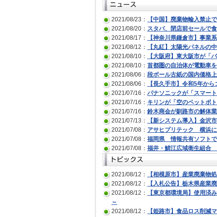
2021/08/23：
【中国】廃棄物輸入禁止で
2021/08/20：
スタバ、閉店前セールで食
2021/08/17：
【神奈川県鎌倉市】事業系
2021/08/12：
【丸紅】太陽光パネルの中
2021/08/10：
【大阪府】東大阪市が「バ
2021/08/10：
首都圏の自治体が電動車を
2021/08/06：
段ボール古紙の国内価格上
2021/08/06：
【長久手市】令和5年から
2021/07/16：
パナソニックが「スマート
2021/07/16：
キリンが「空のペットボト
2021/07/16：
鈴木商会が釧路市の解体業
2021/07/13：
【新システム導入】金沢市
2021/07/08：
アサヒプリテック 横浜に
2021/07/08：
福岡県 情報共有ソフトで
2021/07/08：
福井・鯖江広域衛生組合 
2021/08/12：
【相模原市】産業廃棄物処
2021/08/12：
【入札公告】栃木県産業廃
2021/08/12：
【東京都環境局】使用済み
～
2021/08/12：
【姫路市】食品ロス削減マッチ