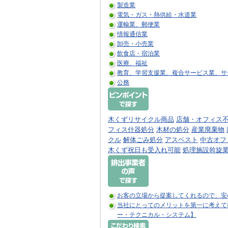
製造業
電気・ガス・熱供給・水道業
運輸業、郵便業
情報通信業
卸売・小売業
飲食店・宿泊業
医療、福祉
教育、学習支援業、複合サービス業、サ
公務
木くずリサイクル商品
店舗・オフィス
フィス什器処分
木材の処分
産業廃棄物
クル
解体ごみ処分
アスベスト
中古オフ
木くず祝日も受入れ可能
処理施設斡旋
お客の立場から提案してくれるので、安
当社にとってのメリットを第一に考えて
ー・テクニカル・システム】