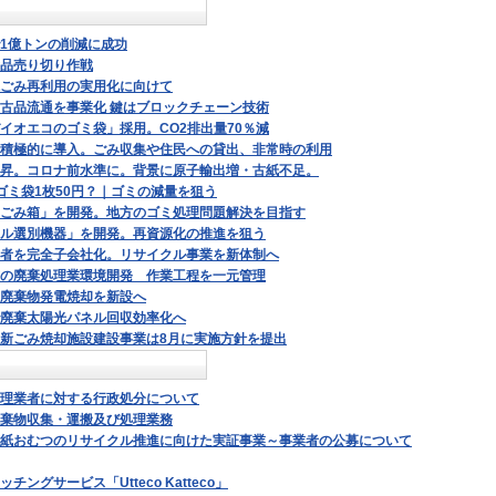
1億トンの削減に成功
品売り切り作戦
ごみ再利用の実用化に向けて
古品流通を事業化 鍵はブロックチェーン技術
イオエコのゴミ袋」採用。CO2排出量70％減
積極的に導入。ごみ収集や住民への貸出、非常時の利用
昇。コロナ前水準に。背景に原子輸出増・古紙不足。
ゴミ袋1枚50円？｜ゴミの減量を狙う
ごみ箱」を開発。地方のゴミ処理問題解決を目指す
ル選別機器」を開発。再資源化の推進を狙う
者を完全子会社化。リサイクル事業を新体制へ
の廃棄処理業環境開発 作業工程を一元管理
廃棄物発電焼却を新設へ
廃棄太陽光パネル回収効率化へ
新ごみ焼却施設建設事業は8月に実施方針を提出
理業者に対する行政処分について
棄物収集・運搬及び処理業務
紙おむつのリサイクル推進に向けた実証事業～事業者の公募について
ングサービス「Utteco Katteco」