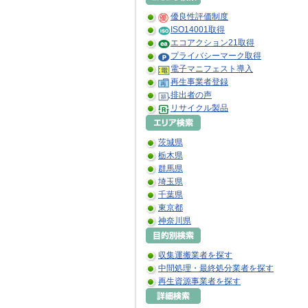
優良性評価制度
ISO14001取得
エコアクション21取得
プライバシーマーク取得
電子マニフェスト導入
再生事業者登録
排出者の声
リサイクル製品
茨城県
栃木県
群馬県
埼玉県
千葉県
東京都
神奈川県
収集運搬業者を探す
中間処理・最終処分業者を探す
再生資源事業者を探す