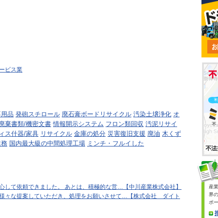
ービス業
不用品
発砲スチロール
廃石膏ボードリサイクル
汚染土壌浄化
オ
廃棄書類/機密文書
情報開示システム
フロン類回収
汚泥リサイ
ィス什器/家具
リサイクル
金庫の処分
災害復旧支援
廃油
木くず
業務
国内最大級の中間処理工場
ミンチ・フルイした
心して依頼できました。 あとは、積極的な営…【中川産業株式会社】
産
界
様々な提案していただき、処理をお願いさせて…【株式会社 ダイト
ポ