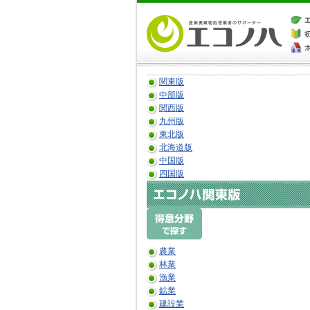
関東版
中部版
関西版
九州版
東北版
北海道版
中国版
四国版
農業
林業
漁業
鉱業
建設業