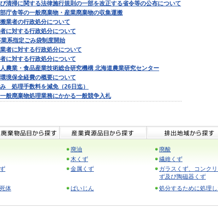
び清掃に関する法律施行規則の一部を改正する省令等の公布について
部庁舎等の一般廃棄物・産業廃棄物の収集運搬
搬業者の行政処分について
者に対する行政処分について
事業系指定ごみ袋制度開始
業者に対する行政処分について
者に対する行政処分について
人農業・食品産業技術総合研究機構 北海道農業研究センター
環境保全経費の概要について
み 処理手数料を減免（26日迄）
一般廃棄物処理業務にかかる一般競争入札
廃油
廃酸
木くず
繊維くず
ず
金属くず
ガラスくず、コンクリ
ず及び陶磁器くず
死体
ばいじん
処分するために処理し