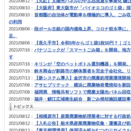
2021/08/12：
【丸紅】太陽光パネルの中古品流通を事業化 鍵
2021/08/10：
【大阪府】東大阪市が「バイオエコのゴミ袋」採用
2021/08/10：
首都圏の自治体が電動車を積極的に導入。ごみ収
の利用
2021/08/06：
段ボール古紙の国内価格上昇。コロナ前水準に。
足。
2021/08/06：
【長久手市】令和5年からゴミ袋1枚50円？｜ゴ
2021/07/16：
パナソニックが「スマートごみ箱」を開発。地方
す
2021/07/16：
キリンが「空のペットボトル選別機器」を開発。
2021/07/16：
鈴木商会が釧路市の解体業者を完全子会社化。リ
2021/07/13：
【新システム導入】金沢市の廃棄処理業環境開発
2021/07/08：
アサヒプリテック 横浜に廃棄物発電焼却を新設
2021/07/08：
福岡県 情報共有ソフトで廃棄太陽光パネル回収
2021/07/08：
福井・鯖江広域衛生組合 新ごみ焼却施設建設事
2021/08/12：
【相模原市】産業廃棄物処理業者に対する行政処
2021/08/12：
【入札公告】栃木県産業廃棄物収集・運搬及び処
2021/08/12：
【東京都環境局】使用済み紙おむつのリサイクル