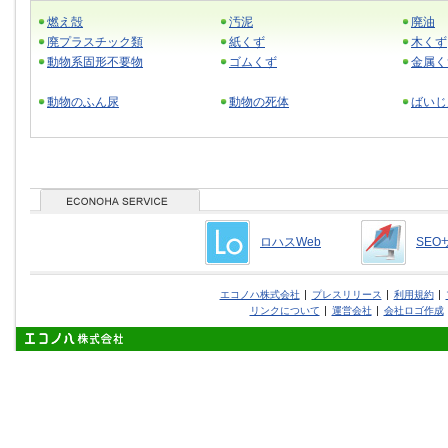
燃え殻
汚泥
廃油
廃プラスチック類
紙くず
木くず
動物系固形不要物
ゴムくず
金属く
動物のふん尿
動物の死体
ばいじ
ロハスWeb
SEO
エコノハ株式会社
プレスリリース
利用規約
リンクについて
運営会社
会社ロゴ作成