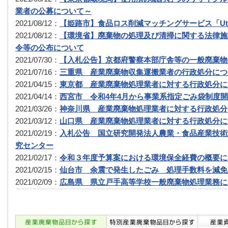
業者の公募について～
2021/08/12：
【姫路市】食品ロス削減マッチングサービス「Utteco
2021/08/12：
【環境省】廃棄物の処理及び清掃に関する法律施
令等の公布について
2021/07/30：
【入札公告】京都府警察本部庁舎等の一般廃棄物
2021/07/16：
三重県 産業廃棄物収集運搬業者の行政処分につ
2021/04/15：
東京都 産業廃棄物処理業者に対する行政処分に
2021/04/14：
西宮市 令和4年4月から事業系指定ごみ袋制度
2021/03/26：
神奈川県 産業廃棄物処理業者に対する行政処分
2021/03/12：
山口県 産業廃棄物処理業者に対する行政処分に
2021/02/19：
入札公告 国立研究開発法人農業・食品産業技術
究センター
2021/02/17：
令和３年度予算案における環境保全経費の概要に
2021/02/15：
仙台市 余震で発生したごみ 処理手数料を減免
2021/02/09：
広島県 県立戸手高等学校一般廃棄物処理業務に