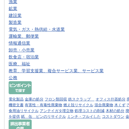
漁業
鉱業
建設業
製造業
電気・ガス・熱供給・水道業
運輸業、郵便業
情報通信業
卸売・小売業
飲食店・宿泊業
医療、福祉
教育、学習支援業、複合サービス業、サービス業
公務
電化製品
金庫の処分
フロン類回収
鉄スクラップ
オフィス什器処分
機密文書
有害性・有毒性廃棄物
燃え殻リサイクル
混合廃棄物
木くず
食用油リサイクル
アンテイガタ埋立物
処理コストの削減
木材の処分
を提供
紙 缶 ビンのリサイクル
ミンチ・フルイした
コストダウン