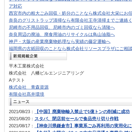
ア対応
西宮市内の粗大ごみ回収・処分のことなら株式会社大栄にお
奈良のグリストラップ清掃なら有限会社王寺清掃までご連絡
尼崎市の不用品回収、尼崎市内のゴミ回収なら清陵へ
奈良周辺の廃油、廃食用油のリサイクルは鳥山油脂へ
神戸・大阪の産業廃棄物処理なら実績の藤定運輸へ
福岡県の古紙回収のことなら株式会社リソースプラザにご相
平木工業株式会社
株式会社 八幡ビルエンジニアリング
Aテスト
株式会社 青森資源
有限会社髙井環境
2021/08/23：
【中国】廃棄物輸入禁止で1億トンの削減に成功
2021/08/20：
スタバ、閉店前セールで食品売り切り作戦
2021/08/17：
【神奈川県鎌倉市】事業系ごみ再利用の実用化に