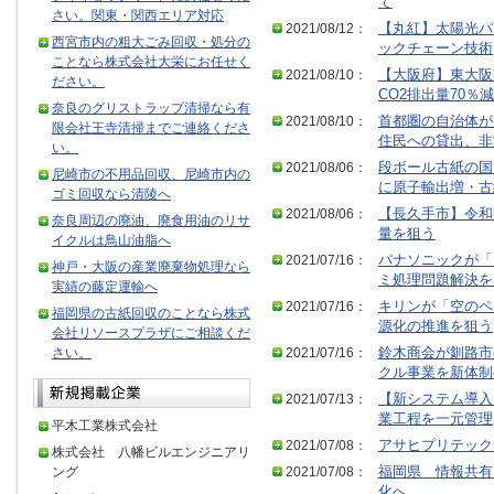
て
さい。関東・関西エリア対応
2021/08/12：
【丸紅】太陽光パ
西宮市内の粗大ごみ回収・処分の
ックチェーン技術
ことなら株式会社大栄にお任せく
2021/08/10：
【大阪府】東大阪
ださい。
CO2排出量70％減
奈良のグリストラップ清掃なら有
2021/08/10：
首都圏の自治体が
限会社王寺清掃までご連絡くださ
住民への貸出、非
い。
2021/08/06：
段ボール古紙の国
尼崎市の不用品回収、尼崎市内の
に原子輸出増・古
ゴミ回収なら清陵へ
2021/08/06：
【長久手市】令和
奈良周辺の廃油、廃食用油のリサ
量を狙う
イクルは鳥山油脂へ
2021/07/16：
パナソニックが「
神戸・大阪の産業廃棄物処理なら
ミ処理問題解決を
実績の藤定運輸へ
2021/07/16：
キリンが「空のペ
福岡県の古紙回収のことなら株式
源化の推進を狙う
会社リソースプラザにご相談くだ
さい。
2021/07/16：
鈴木商会が釧路市
クル事業を新体制
2021/07/13：
【新システム導入
業工程を一元管理
平木工業株式会社
2021/07/08：
アサヒプリテック
株式会社 八幡ビルエンジニアリ
ング
2021/07/08：
福岡県 情報共有
化へ