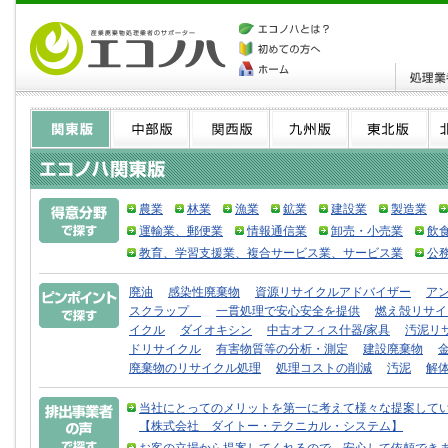
農業
林業
漁業
鉱業
建設業
製造業
運輸業、郵便業
情報通信業
卸売・小売業
飲
教育、学習支援業、複合サービス業、サービス業
公
廃油
感染性廃棄物
資源リサイクルアドバイザー
ア
スクラップ
一貫処理で安心安全を提供
燃え殻リサイ
イクル
ダイオキシン
中古オフィス什器/家具
汚泥リ
ドリサイクル
有害物質等の分析・測定
建設廃棄物
廃棄物のリサイクル処理
処理コストの削減
汚泥
解
当社にとってのメリットを第一に考えて様々な提案して
【株式会社 ダイトー・テクニカル・システム】