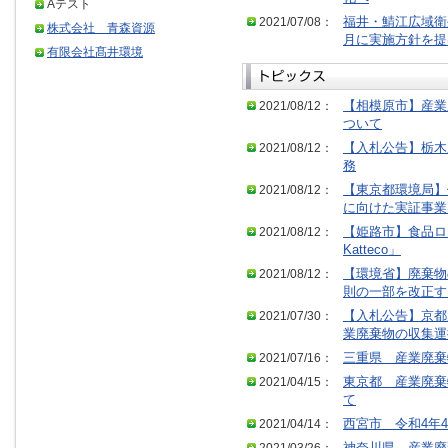
Aテスト
2021/07/08：
福井・鯖江広域衛
株式会社 青森資源
月に実施方針を提
有限会社髙井環境
2021/08/12：
【相模原市】産業
ついて
2021/08/12：
【入札公告】栃木
務
2021/08/12：
【東京都環境局】
に向けた実証事業
2021/08/12：
【姫路市】食品ロス
Katteco」
2021/08/12：
【環境省】廃棄物
則の一部を改正す
2021/07/30：
【入札公告】京都
業廃棄物の収集運
2021/07/16：
三重県 産業廃棄
2021/04/15：
東京都 産業廃棄
て
2021/04/14：
西宮市 令和4年