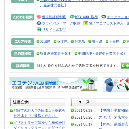
お客の立場から提案してくれるので、安心して依頼できま
川産業株式会社】
優良性評価制度
ISO14001取得
エコアクショ
プライバシーマーク取得
電子マニフェスト導入
リサイクル製品
茨城県
栃木県
群馬県
埼玉県
千葉県
収集運搬業者を探す
中間処理・最終処分業者を探す
詳しい条件を組み合わせて処理業者を検索できます。
尼崎市の粗大ごみ回収なら株式会
2021/08/23：
【中国】廃棄物輸
社摂津までご連絡ください。
2021/08/20：
スタバ、閉店前セ
グリストラップ清掃なら株式会社
2021/08/17：
【神奈川県鎌倉市
ダイキョウクリーンにお任せくだ