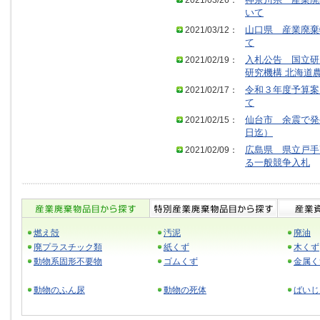
2021/03/26：
神奈川県 産業廃
いて
2021/03/12：
山口県 産業廃棄
て
2021/02/19：
入札公告 国立研
研究機構 北海道
2021/02/17：
令和３年度予算案
て
2021/02/15：
仙台市 余震で発
日迄）
2021/02/09：
広島県 県立戸手
る一般競争入札
燃え殻
汚泥
廃油
廃プラスチック類
紙くず
木くず
動物系固形不要物
ゴムくず
金属く
動物のふん尿
動物の死体
ばいじ