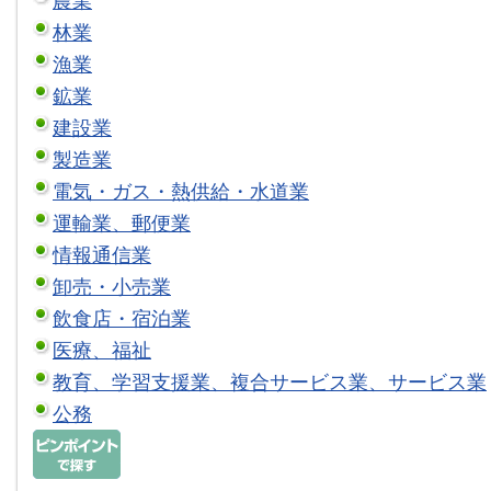
農業
林業
漁業
鉱業
建設業
製造業
電気・ガス・熱供給・水道業
運輸業、郵便業
情報通信業
卸売・小売業
飲食店・宿泊業
医療、福祉
教育、学習支援業、複合サービス業、サービス業
公務