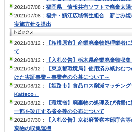
2021/07/08：
福岡県 情報共有ソフトで廃棄太陽
2021/07/08：
福井・鯖江広域衛生組合 新ごみ焼
実施方針を提出
2021/08/12：
【相模原市】産業廃棄物処理業者に
て
2021/08/12：
【入札公告】栃木県産業廃棄物収集
2021/08/12：
【東京都環境局】使用済み紙おむつ
けた実証事業～事業者の公募について～
2021/08/12：
【姫路市】食品ロス削減マッチングサー
Katteco」
2021/08/12：
【環境省】廃棄物の処理及び清掃に
一部を改正する省令等の公布について
2021/07/30：
【入札公告】京都府警察本部庁舎等
棄物の収集運搬