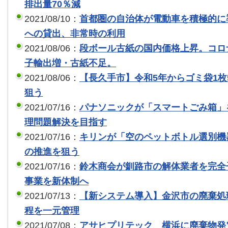
排出量70％減
2021/08/10：
首都圏の自治体が電動車を積極的に
への貸出、非常時の利用
2021/08/06：
段ボール古紙の国内価格上昇。コロ
子輸出増・古紙不足。
2021/08/06：
【長久手市】令和5年からゴミ袋1枚
狙う
2021/07/16：
パナソニックが「スマートごみ箱」
理問題解決を目指す
2021/07/16：
キリンが「空のペットボトル選別機
の推進を狙う
2021/07/16：
鈴木商会が釧路市の解体業者を完全
事業を新体制へ
2021/07/13：
【新システム導入】金沢市の廃棄処
程を一元管理
2021/07/08：
アサヒプリテック 横浜に廃棄物発