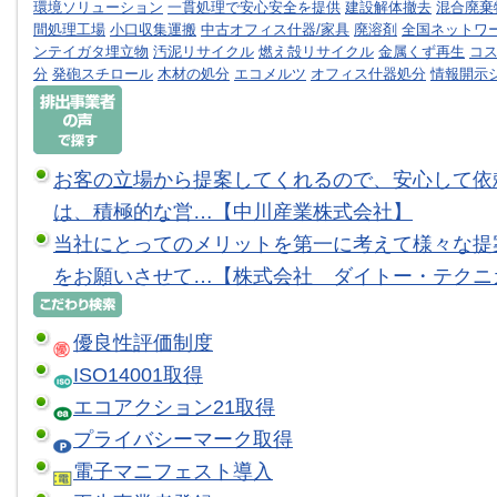
環境ソリューション
一貫処理で安心安全を提供
建設解体撤去
混合廃棄
間処理工場
小口収集運搬
中古オフィス什器/家具
廃溶剤
全国ネットワ
ンテイガタ埋立物
汚泥リサイクル
燃え殻リサイクル
金属くず再生
コ
分
発砲スチロール
木材の処分
エコメルツ
オフィス什器処分
情報開示
お客の立場から提案してくれるので、安心して依
は、積極的な営…【中川産業株式会社】
当社にとってのメリットを第一に考えて様々な提
をお願いさせて…【株式会社 ダイトー・テクニ
優良性評価制度
ISO14001取得
エコアクション21取得
プライバシーマーク取得
電子マニフェスト導入