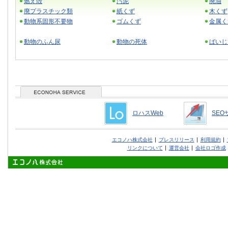
燃え殻
汚泥
廃油
廃プラスチック類
紙くず
木くず
動物系固形不要物
ゴムくず
金属く
動物のふん尿
動物の死体
ばいじ
ロハスWeb
SEO
エコノハ株式会社
プレスリリース
利用規約
リンクについて
運営会社
会社ロゴ作成