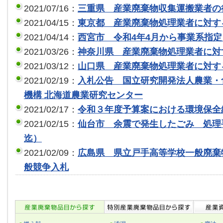
2021/07/16：
三重県 産業廃棄物収集運搬業者の
2021/04/15：
東京都 産業廃棄物処理業者に対す
2021/04/14：
西宮市 令和4年4月から事業系指
2021/03/26：
神奈川県 産業廃棄物処理業者に対
2021/03/12：
山口県 産業廃棄物処理業者に対す
2021/02/19：
入札公告 国立研究開発法人農業・
機構 北海道農業研究センター
2021/02/17：
令和３年度予算案における環境保全
2021/02/15：
仙台市 余震で発生したごみ 処理
迄）
2021/02/09：
広島県 県立戸手高等学校一般廃棄
般競争入札