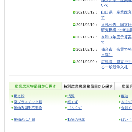
2021/03/26：
神奈川県 産業廃
いて
2021/03/12：
山口県 産業廃棄
て
2021/02/19：
入札公告 国立研
研究機構 北海道
2021/02/17：
令和３年度予算案
て
2021/02/15：
仙台市 余震で発
日迄）
2021/02/09：
広島県 県立戸手
る一般競争入札
燃え殻
汚泥
廃油
廃プラスチック類
紙くず
木くず
動物系固形不要物
ゴムくず
金属く
動物のふん尿
動物の死体
ばいじ