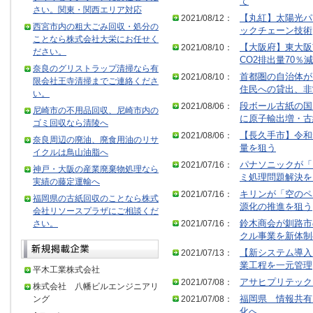
て
さい。関東・関西エリア対応
2021/08/12：
【丸紅】太陽光パ
西宮市内の粗大ごみ回収・処分の
ックチェーン技術
ことなら株式会社大栄にお任せく
2021/08/10：
【大阪府】東大阪
ださい。
CO2排出量70％減
奈良のグリストラップ清掃なら有
2021/08/10：
首都圏の自治体が
限会社王寺清掃までご連絡くださ
住民への貸出、非
い。
2021/08/06：
段ボール古紙の国
尼崎市の不用品回収、尼崎市内の
に原子輸出増・古
ゴミ回収なら清陵へ
2021/08/06：
【長久手市】令和
奈良周辺の廃油、廃食用油のリサ
量を狙う
イクルは鳥山油脂へ
2021/07/16：
パナソニックが「
神戸・大阪の産業廃棄物処理なら
ミ処理問題解決を
実績の藤定運輸へ
2021/07/16：
キリンが「空のペ
福岡県の古紙回収のことなら株式
源化の推進を狙う
会社リソースプラザにご相談くだ
さい。
2021/07/16：
鈴木商会が釧路市
クル事業を新体制
2021/07/13：
【新システム導入
業工程を一元管理
平木工業株式会社
2021/07/08：
アサヒプリテック
株式会社 八幡ビルエンジニアリ
ング
2021/07/08：
福岡県 情報共有
化へ