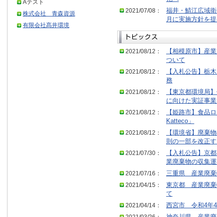
Aテスト
2021/07/08：
福井・鯖江広域衛
株式会社 青森資源
月に実施方針を提
有限会社髙井環境
2021/08/12：
【相模原市】産業
ついて
2021/08/12：
【入札公告】栃木
務
2021/08/12：
【東京都環境局】
に向けた実証事業
2021/08/12：
【姫路市】食品ロス
Katteco」
2021/08/12：
【環境省】廃棄物
則の一部を改正す
2021/07/30：
【入札公告】京都
業廃棄物の収集運
2021/07/16：
三重県 産業廃棄
2021/04/15：
東京都 産業廃棄
て
2021/04/14：
西宮市 令和4年