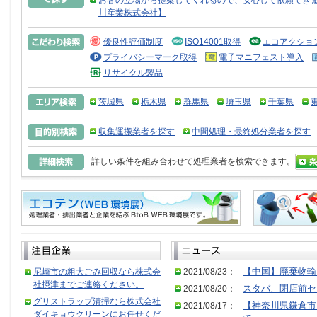
お客の立場から提案してくれるので、安心して依頼できま
川産業株式会社】
優良性評価制度
ISO14001取得
エコアクショ
プライバシーマーク取得
電子マニフェスト導入
リサイクル製品
茨城県
栃木県
群馬県
埼玉県
千葉県
収集運搬業者を探す
中間処理・最終処分業者を探す
詳しい条件を組み合わせて処理業者を検索できます。
尼崎市の粗大ごみ回収なら株式会
2021/08/23：
【中国】廃棄物輸
社摂津までご連絡ください。
2021/08/20：
スタバ、閉店前セ
グリストラップ清掃なら株式会社
2021/08/17：
【神奈川県鎌倉市
ダイキョウクリーンにお任せくだ