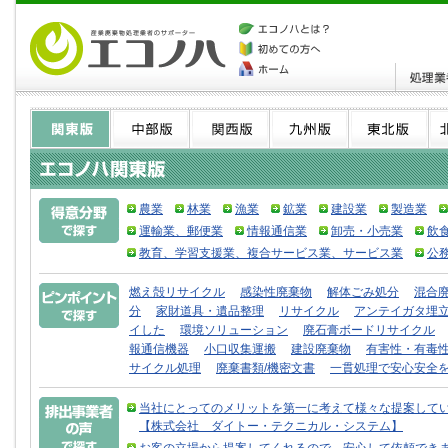
農業
林業
漁業
鉱業
建設業
製造業
運輸業、郵便業
情報通信業
卸売・小売業
飲
教育、学習支援業、複合サービス業、サービス業
公
燃え殻リサイクル
感染性廃棄物
解体ごみ処分
混合
分
家財道具・遺品整理
リサイクル
アンテイガタ埋
イした
環境ソリューション
廃石膏ボードリサイクル
報通信機器
小口収集運搬
建設廃棄物
有害性・有毒
サイクル処理
廃棄書類/機密文書
一貫処理で安心安全
当社にとってのメリットを第一に考えて様々な提案して
【株式会社 ダイトー・テクニカル・システム】