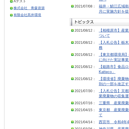
Aテスト
2021/07/08：
福井・鯖江広域衛
株式会社 青森資源
月に実施方針を提
有限会社髙井環境
2021/08/12：
【相模原市】産業
ついて
2021/08/12：
【入札公告】栃木
務
2021/08/12：
【東京都環境局】
に向けた実証事業
2021/08/12：
【姫路市】食品ロス
Katteco」
2021/08/12：
【環境省】廃棄物
則の一部を改正す
2021/07/30：
【入札公告】京都
業廃棄物の収集運
2021/07/16：
三重県 産業廃棄
2021/04/15：
東京都 産業廃棄
て
2021/04/14：
西宮市 令和4年