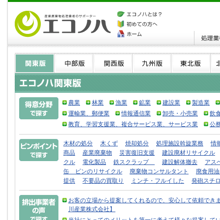
農業
林業
漁業
鉱業
建設業
製造業
運輸業、郵便業
情報通信業
卸売・小売業
飲
教育、学習支援業、複合サービス業、サービス業
公
木材の処分
木くず
焼却処分
処理施設斡旋業務
情
商品
産業廃棄物
災害復旧支援
建設廃材リサイクル
クル
電化製品
鉄スクラップ
建設解体撤去
アス
缶 ビンのリサイクル
廃棄物コンサルタント
廃食用油
提供
不要品の買取り
ミンチ・フルイした
発砲スチ
お客の立場から提案してくれるので、安心して依頼できま
川産業株式会社】