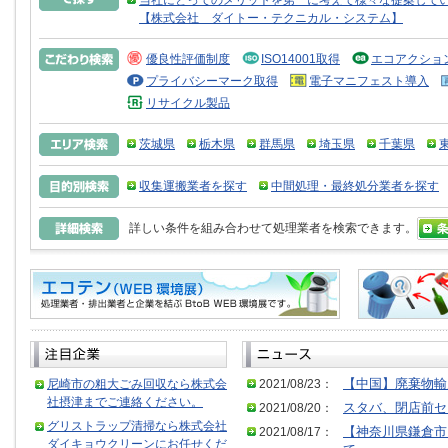
当社にとってのメリットを第一に考えて様々な提案して
【株式会社 ダイトー・テクニカル・システム】
優良性評価制度
ISO14001取得
エコアクショ
プライバシーマーク取得
電子マニフェスト導入
リサイクル製品
茨城県
栃木県
群馬県
埼玉県
千葉県
収集運搬業者を探す
中間処理・最終処分業者を探す
詳しい条件を組み合わせて処理業者を検索できます。
尼崎市の粗大ごみ回収なら株式会
2021/08/23：
【中国】廃棄物輸
社摂津までご連絡ください。
2021/08/20：
スタバ、閉店前セ
グリストラップ清掃なら株式会社
2021/08/17：
【神奈川県鎌倉市
ダイキョウクリーンにお任せくだ