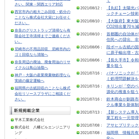
て
さい。関東・関西エリア対応
2021/08/12：
【丸紅】太陽光パ
西宮市内の粗大ごみ回収・処分の
ックチェーン技術
ことなら株式会社大栄にお任せく
2021/08/10：
【大阪府】東大阪
ださい。
CO2排出量70％減
奈良のグリストラップ清掃なら有
2021/08/10：
首都圏の自治体が
限会社王寺清掃までご連絡くださ
住民への貸出、非
い。
2021/08/06：
段ボール古紙の国
尼崎市の不用品回収、尼崎市内の
に原子輸出増・古
ゴミ回収なら清陵へ
2021/08/06：
【長久手市】令和
奈良周辺の廃油、廃食用油のリサ
量を狙う
イクルは鳥山油脂へ
2021/07/16：
パナソニックが「
神戸・大阪の産業廃棄物処理なら
ミ処理問題解決を
実績の藤定運輸へ
2021/07/16：
キリンが「空のペ
福岡県の古紙回収のことなら株式
源化の推進を狙う
会社リソースプラザにご相談くだ
さい。
2021/07/16：
鈴木商会が釧路市
クル事業を新体制
2021/07/13：
【新システム導入
業工程を一元管理
平木工業株式会社
2021/07/08：
アサヒプリテック
株式会社 八幡ビルエンジニアリ
ング
2021/07/08：
福岡県 情報共有
化へ