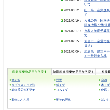
2021/03/26：
神奈川県 産業廃
いて
2021/03/12：
山口県 産業廃棄
て
2021/02/19：
入札公告 国立研
研究機構 北海道
2021/02/17：
令和３年度予算案
て
2021/02/15：
仙台市 余震で発
日迄）
2021/02/09：
広島県 県立戸手
る一般競争入札
燃え殻
汚泥
廃油
廃プラスチック類
紙くず
木くず
動物系固形不要物
ゴムくず
金属く
動物のふん尿
動物の死体
ばいじ