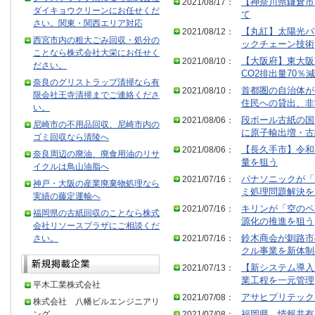
2021/08/17：
【神奈川県鎌倉市
ダイキョウクリーンにお任せくだ
て
さい。関東・関西エリア対応
2021/08/12：
【丸紅】太陽光パ
西宮市内の粗大ごみ回収・処分の
ックチェーン技術
ことなら株式会社大栄にお任せく
2021/08/10：
【大阪府】東大阪
ださい。
CO2排出量70％減
奈良のグリストラップ清掃なら有
2021/08/10：
首都圏の自治体が
限会社王寺清掃までご連絡くださ
住民への貸出、非
い。
2021/08/06：
段ボール古紙の国
尼崎市の不用品回収、尼崎市内の
に原子輸出増・古
ゴミ回収なら清陵へ
2021/08/06：
【長久手市】令和
奈良周辺の廃油、廃食用油のリサ
量を狙う
イクルは鳥山油脂へ
2021/07/16：
パナソニックが「
神戸・大阪の産業廃棄物処理なら
ミ処理問題解決を
実績の藤定運輸へ
2021/07/16：
キリンが「空のペ
福岡県の古紙回収のことなら株式
源化の推進を狙う
会社リソースプラザにご相談くだ
さい。
2021/07/16：
鈴木商会が釧路市
クル事業を新体制
2021/07/13：
【新システム導入
業工程を一元管理
平木工業株式会社
2021/07/08：
アサヒプリテック
株式会社 八幡ビルエンジニアリ
ング
2021/07/08：
福岡県 情報共有