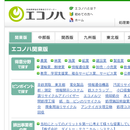
農業
林業
漁業
鉱業
建設業
製造業
運輸業、郵便業
情報通信業
卸売・小売業
飲
教育、学習支援業、複合サービス業、サービス業
公
非鉄買取 東京都
電化製品
情報通信機器
汚泥リサ
析・測定
情報開示システム
鉄スクラップ
小口収
源リサイクルアドバイザー
エコメルツ
焼却処分
木
間処理工場
紙 缶 ビンのリサイクル
処理施設斡旋業
分
廃食用油リサイクル
アンテイガタ埋立物
処理コ
回収
当社にとってのメリットを第一に考えて様々な提案して
【株式会社 ダイトー・テクニカル・システム】