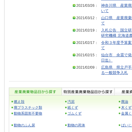
2021/03/26：
神奈川県 産業廃
いて
2021/03/12：
山口県 産業廃棄
て
2021/02/19：
入札公告 国立研
研究機構 北海道
2021/02/17：
令和３年度予算案
て
2021/02/15：
仙台市 余震で発
日迄）
2021/02/09：
広島県 県立戸手
る一般競争入札
燃え殻
汚泥
廃油
廃プラスチック類
紙くず
木くず
動物系固形不要物
ゴムくず
金属く
動物のふん尿
動物の死体
ばいじ