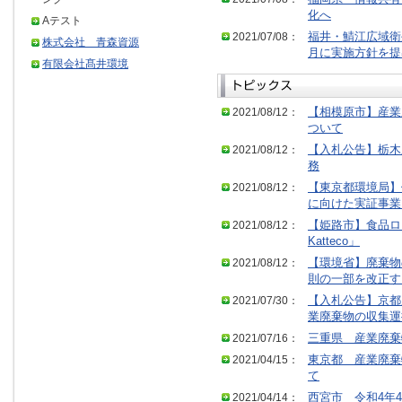
化へ
Aテスト
2021/07/08：
福井・鯖江広域衛
株式会社 青森資源
月に実施方針を提
有限会社髙井環境
2021/08/12：
【相模原市】産業
ついて
2021/08/12：
【入札公告】栃木
務
2021/08/12：
【東京都環境局】
に向けた実証事業
2021/08/12：
【姫路市】食品ロス
Katteco」
2021/08/12：
【環境省】廃棄物
則の一部を改正す
2021/07/30：
【入札公告】京都
業廃棄物の収集運
2021/07/16：
三重県 産業廃棄
2021/04/15：
東京都 産業廃棄
て
2021/04/14：
西宮市 令和4年