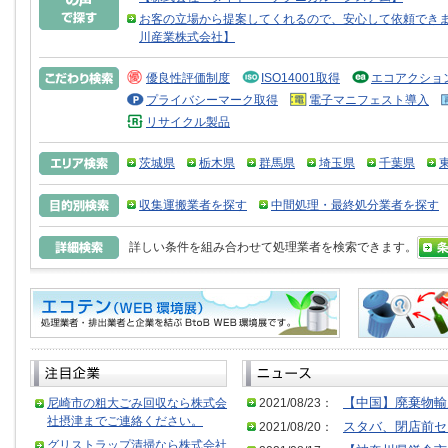
お客の立場から提案してくれるので、安心して依頼できま
川産業株式会社】
優良性評価制度
ISO14001取得
エコアクショ
プライバシーマーク取得
電子マニフェスト導入
リサイクル製品
茨城県
栃木県
群馬県
埼玉県
千葉県
収集運搬業者を探す
中間処理・最終処分業者を探す
詳しい条件を組み合わせて処理業者を検索できます。
尼崎市の粗大ごみ回収なら株式会
2021/08/23：
【中国】廃棄物輸
社摂津までご連絡ください。
2021/08/20：
スタバ、閉店前セ
グリストラップ清掃なら株式会社