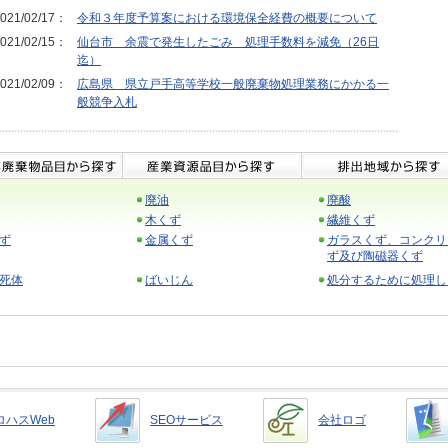
021/02/17：
令和３年度予算案における環境保全経費の概要について
021/02/15：
仙台市 余震で発生したごみ 処理手数料を減免（26日
迄）
021/02/09：
広島県 県立戸手高等学校一般廃棄物処理業務にかかる一
般競争入札
廃油
廃酸
木くず
繊維くず
ず
金属くず
ガラスくず、コンクリ
ず及び陶磁器くず
死体
ばいじん
処分するために処理し
ロハスWeb
SEOサービス
会社ロゴ