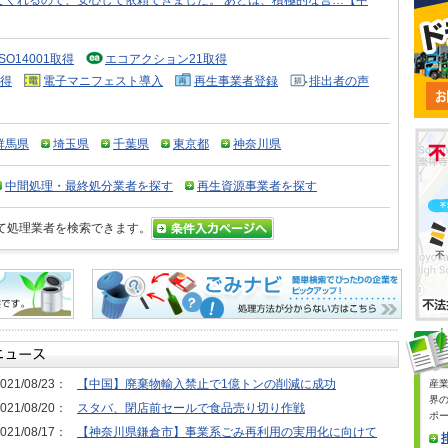
てくれるので、安心して依頼できました。 あとは、積極的な営…【中
ISO14001取得
エコアクション21取得
得
電子マニフェスト導入
再生事業者登録
排出者の声
群馬県
埼玉県
千葉県
東京都
神奈川県
中間処理・最終処分業者を探す
再生資源事業者を探す
て処理業者を検索できます。
021/08/23：
【中国】廃棄物輸入禁止で1億トンの削減に成功
産
界
021/08/20：
スタバ、閉店前セールで食品売り切り作戦
ポ
021/08/17：
【神奈川県鎌倉市】事業系ごみ再利用の実用化に向けて