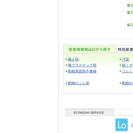
2
2
2
燃え殻
汚泥
廃プラスチック類
紙くず
動物系固形不要物
ゴムく
動物のふん尿
動物の