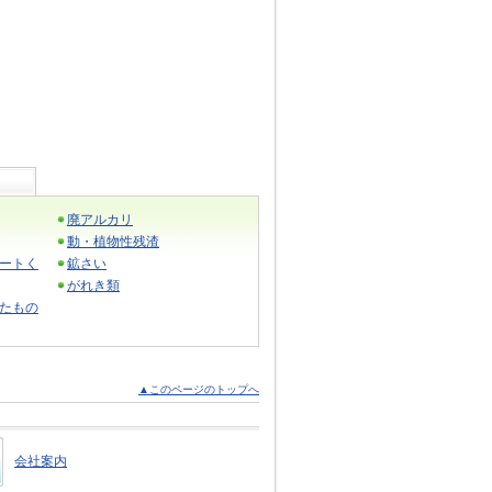
廃アルカリ
動・植物性残渣
ートく
鉱さい
がれき類
たもの
▲このページのトップへ
会社案内