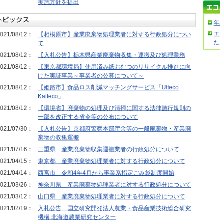
実施方針を提出
年
エ
021/08/12：
【相模原市】産業廃棄物処理業者に対する行政処分につい
た
て
021/08/12：
【入札公告】栃木県産業廃棄物収集・運搬及び処理業務
021/08/12：
【東京都環境局】使用済み紙おむつのリサイクル推進に向
けた実証事業～事業者の公募について～
021/08/12：
【姫路市】食品ロス削減マッチングサービス「Utteco
Katteco」
021/08/12：
【環境省】廃棄物の処理及び清掃に関する法律施行規則の
一部を改正する省令等の公布について
021/07/30：
【入札公告】京都府警察本部庁舎等の一般廃棄物・産業廃
棄物の収集運搬
021/07/16：
三重県 産業廃棄物収集運搬業者の行政処分について
021/04/15：
東京都 産業廃棄物処理業者に対する行政処分について
021/04/14：
西宮市 令和4年4月から事業系指定ごみ袋制度開始
021/03/26：
神奈川県 産業廃棄物処理業者に対する行政処分について
021/03/12：
山口県 産業廃棄物処理業者に対する行政処分について
021/02/19：
入札公告 国立研究開発法人農業・食品産業技術総合研究
機構 北海道農業研究センター