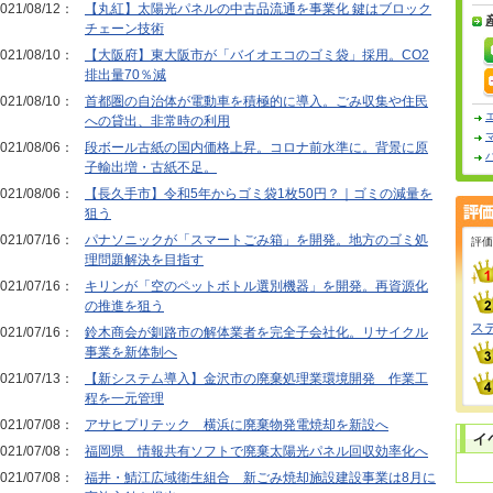
021/08/12：
【丸紅】太陽光パネルの中古品流通を事業化 鍵はブロック
チェーン技術
021/08/10：
【大阪府】東大阪市が「バイオエコのゴミ袋」採用。CO2
排出量70％減
021/08/10：
首都圏の自治体が電動車を積極的に導入。ごみ収集や住民
への貸出、非常時の利用
021/08/06：
段ボール古紙の国内価格上昇。コロナ前水準に。背景に原
子輸出増・古紙不足。
021/08/06：
【長久手市】令和5年からゴミ袋1枚50円？｜ゴミの減量を
狙う
021/07/16：
パナソニックが「スマートごみ箱」を開発。地方のゴミ処
評価
理問題解決を目指す
021/07/16：
キリンが「空のペットボトル選別機器」を開発。再資源化
の推進を狙う
ス
021/07/16：
鈴木商会が釧路市の解体業者を完全子会社化。リサイクル
事業を新体制へ
021/07/13：
【新システム導入】金沢市の廃棄処理業環境開発 作業工
程を一元管理
021/07/08：
アサヒプリテック 横浜に廃棄物発電焼却を新設へ
021/07/08：
福岡県 情報共有ソフトで廃棄太陽光パネル回収効率化へ
021/07/08：
福井・鯖江広域衛生組合 新ごみ焼却施設建設事業は8月に