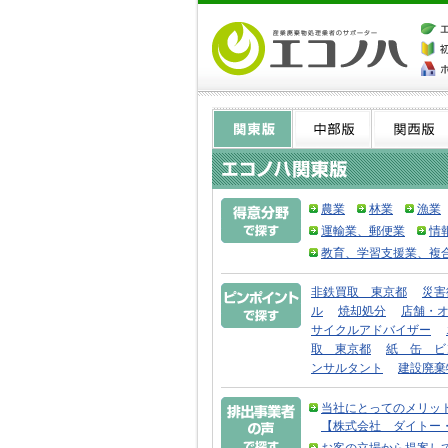
農業
林業
漁業
運輸業、郵便業
情
教育、学習支援業、複
非鉄買取 東京都
災害
ル
焼却処分
店舗・
サイクルアドバイザー
取 東京都
紙 缶 ビ
ンサルタント
建設廃棄
当社にとってのメリッ
【株式会社 ダイトー