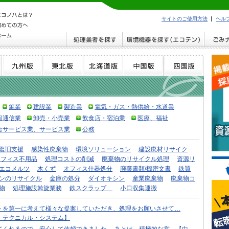
サイトのご使用方法
ヘル
鉱業
建設業
製造業
電気・ガス・熱供給・水道業
報通信業
卸売・小売業
飲食店・宿泊業
医療、福祉
合サービス業、サービス業
公務
復旧支援
感染性廃棄物
環境ソリューション
建設廃材リサイク
オフィス不用品
処理コストの削減
廃棄物のリサイクル処理
資源リ
エコメルツ
木くず
オフィス什器処分
廃棄書類/機密文書
鉄買
ンのリサイクル
金庫の処分
ダイオキシン
産業廃棄物
廃棄物コ
物
処理施設斡旋業務
鉄スクラップ
小口収集運搬
トを第一に考えて様々な提案していただき、処理をお願いさせて…
・テクニカル・システム】