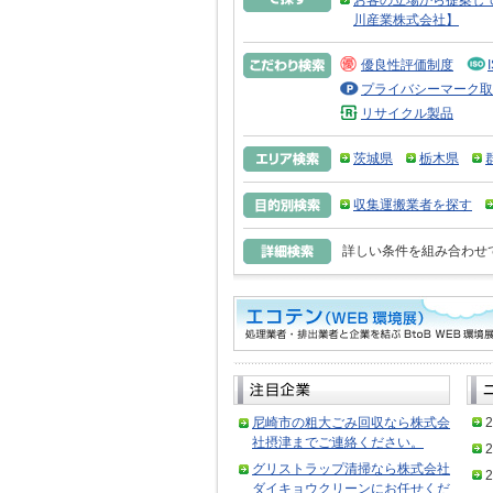
お客の立場から提案し
川産業株式会社】
優良性評価制度
プライバシーマーク取
リサイクル製品
茨城県
栃木県
収集運搬業者を探す
詳しい条件を組み合わせ
尼崎市の粗大ごみ回収なら株式会
2
社摂津までご連絡ください。
2
グリストラップ清掃なら株式会社
2
ダイキョウクリーンにお任せくだ