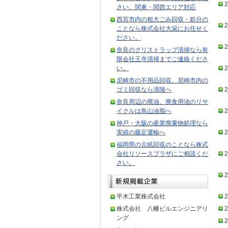
2
さい。関東・関西エリア対応
西宮市内の粗大ごみ回収・処分の
2
ことなら株式会社大栄にお任せく
ださい。
2
奈良のグリストラップ清掃なら有
限会社王寺清掃までご連絡くださ
い。
2
尼崎市の不用品回収、尼崎市内の
ゴミ回収なら清陵へ
2
奈良周辺の廃油、廃食用油のリサ
イクルは鳥山油脂へ
2
神戸・大阪の産業廃棄物処理なら
実績の藤定運輸へ
2
福岡県の古紙回収のことなら株式
会社リソースプラザにご相談くだ
2
さい。
2
平木工業株式会社
2
株式会社 八幡ビルエンジニアリ
2
ング
2