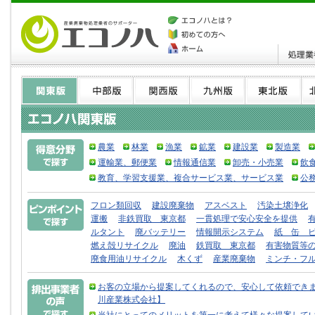
農業
林業
漁業
鉱業
建設業
製造業
運輸業、郵便業
情報通信業
卸売・小売業
飲
教育、学習支援業、複合サービス業、サービス業
公
フロン類回収
建設廃棄物
アスベスト
汚染土壌浄化
運搬
非鉄買取 東京都
一貫処理で安心安全を提供
ルタント
廃バッテリー
情報開示システム
紙 缶 
燃え殻リサイクル
廃油
鉄買取 東京都
有害物質等
廃食用油リサイクル
木くず
産業廃棄物
ミンチ・フ
お客の立場から提案してくれるので、安心して依頼できま
川産業株式会社】