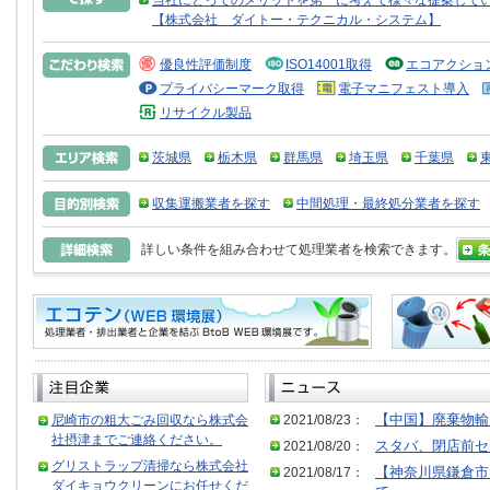
当社にとってのメリットを第一に考えて様々な提案して
【株式会社 ダイトー・テクニカル・システム】
優良性評価制度
ISO14001取得
エコアクショ
プライバシーマーク取得
電子マニフェスト導入
リサイクル製品
茨城県
栃木県
群馬県
埼玉県
千葉県
収集運搬業者を探す
中間処理・最終処分業者を探す
詳しい条件を組み合わせて処理業者を検索できます。
尼崎市の粗大ごみ回収なら株式会
2021/08/23：
【中国】廃棄物輸
社摂津までご連絡ください。
2021/08/20：
スタバ、閉店前セ
グリストラップ清掃なら株式会社
2021/08/17：
【神奈川県鎌倉市
ダイキョウクリーンにお任せくだ