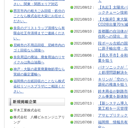
て
さい。関東・関西エリア対応
2021/08/12：
【丸紅】太陽光パ
西宮市内の粗大ごみ回収・処分の
ックチェーン技術
ことなら株式会社大栄にお任せく
2021/08/10：
【大阪府】東大阪
ださい。
CO2排出量70％減
奈良のグリストラップ清掃なら有
2021/08/10：
首都圏の自治体が
限会社王寺清掃までご連絡くださ
住民への貸出、非
い。
2021/08/06：
段ボール古紙の国
尼崎市の不用品回収、尼崎市内の
に原子輸出増・古
ゴミ回収なら清陵へ
2021/08/06：
【長久手市】令和
奈良周辺の廃油、廃食用油のリサ
量を狙う
イクルは鳥山油脂へ
2021/07/16：
パナソニックが「
神戸・大阪の産業廃棄物処理なら
ミ処理問題解決を
実績の藤定運輸へ
2021/07/16：
キリンが「空のペ
福岡県の古紙回収のことなら株式
源化の推進を狙う
会社リソースプラザにご相談くだ
さい。
2021/07/16：
鈴木商会が釧路市
クル事業を新体制
2021/07/13：
【新システム導入
業工程を一元管理
平木工業株式会社
2021/07/08：
アサヒプリテック
株式会社 八幡ビルエンジニアリ
ング
2021/07/08：
福岡県 情報共有
化へ