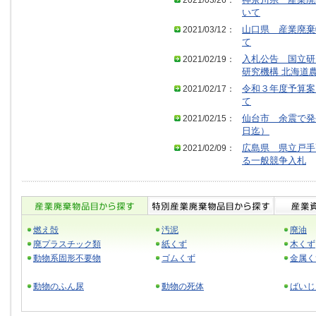
2021/03/26：
神奈川県 産業廃
いて
2021/03/12：
山口県 産業廃棄
て
2021/02/19：
入札公告 国立研
研究機構 北海道
2021/02/17：
令和３年度予算案
て
2021/02/15：
仙台市 余震で発
日迄）
2021/02/09：
広島県 県立戸手
る一般競争入札
燃え殻
汚泥
廃油
廃プラスチック類
紙くず
木くず
動物系固形不要物
ゴムくず
金属く
動物のふん尿
動物の死体
ばいじ