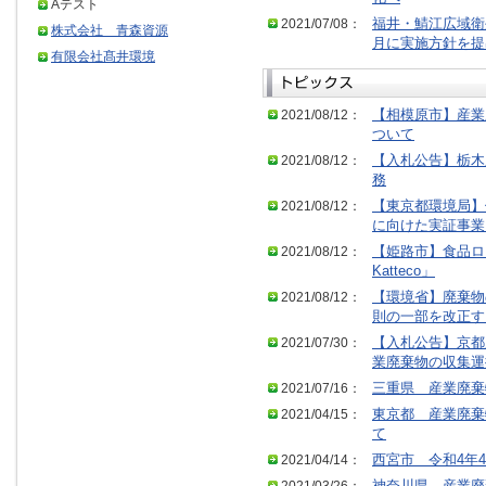
Aテスト
2021/07/08：
福井・鯖江広域衛
株式会社 青森資源
月に実施方針を提
有限会社髙井環境
2021/08/12：
【相模原市】産業
ついて
2021/08/12：
【入札公告】栃木
務
2021/08/12：
【東京都環境局】
に向けた実証事業
2021/08/12：
【姫路市】食品ロス
Katteco」
2021/08/12：
【環境省】廃棄物
則の一部を改正す
2021/07/30：
【入札公告】京都
業廃棄物の収集運
2021/07/16：
三重県 産業廃棄
2021/04/15：
東京都 産業廃棄
て
2021/04/14：
西宮市 令和4年