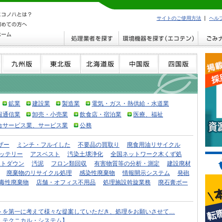
サイトのご使用方法
ヘル
鉱業
建設業
製造業
電気・ガス・熱供給・水道業
報通信業
卸売・小売業
飲食店・宿泊業
医療、福祉
合サービス業、サービス業
公務
ザー
ミンチ・フルイした
不要品の買取り
廃食用油リサイクル
ッテリー
アスベスト
汚染土壌浄化
全国ネットワーク木くず処
ストダウン
汚泥
フロン類回収
有害物質等の分析・測定
建設廃材
廃棄物のリサイクル処理
感染性廃棄物
情報開示システム
発砲
毒性廃棄物
店舗・オフィス不用品
処理施設斡旋業務
廃石膏ボー
トを第一に考えて様々な提案していただき、処理をお願いさせて…
・テクニカル・システム】