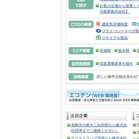
お客の立場から提案し
川産業株式会社】
優良性評価制度
プライバシーマーク取
リサイクル製品
茨城県
栃木県
収集運搬業者を探す
詳しい条件を組み合わせ
尼崎市の粗大ごみ回収なら株式会
2
社摂津までご連絡ください。
2
グリストラップ清掃なら株式会社