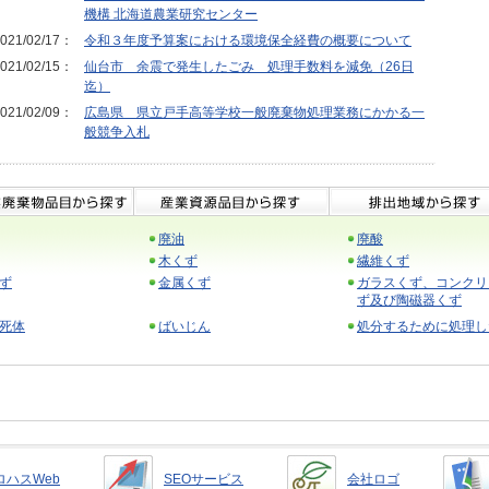
機構 北海道農業研究センター
021/02/17：
令和３年度予算案における環境保全経費の概要について
021/02/15：
仙台市 余震で発生したごみ 処理手数料を減免（26日
迄）
021/02/09：
広島県 県立戸手高等学校一般廃棄物処理業務にかかる一
般競争入札
廃油
廃酸
木くず
繊維くず
ず
金属くず
ガラスくず、コンクリ
ず及び陶磁器くず
死体
ばいじん
処分するために処理し
ロハスWeb
SEOサービス
会社ロゴ