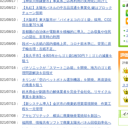
021/08/17：
【神奈川県鎌倉市】事業系ごみ再利用の実用化に向けて
021/08/12：
【丸紅】太陽光パネルの中古品流通を事業化 鍵はブロック
チェーン技術
021/08/10：
【大阪府】東大阪市が「バイオエコのゴミ袋」採用。CO2
排出量70％減
021/08/10：
首都圏の自治体が電動車を積極的に導入。ごみ収集や住民
への貸出、非常時の利用
021/08/06：
段ボール古紙の国内価格上昇。コロナ前水準に。背景に原
子輸出増・古紙不足。
021/08/06：
【長久手市】令和5年からゴミ袋1枚50円？｜ゴミの減量を
狙う
評価
021/07/16：
パナソニックが「スマートごみ箱」を開発。地方のゴミ処
理問題解決を目指す
021/07/16：
キリンが「空のペットボトル選別機器」を開発。再資源化
の推進を狙う
ス
021/07/16：
鈴木商会が釧路市の解体業者を完全子会社化。リサイクル
事業を新体制へ
021/07/13：
【新システム導入】金沢市の廃棄処理業環境開発 作業工
程を一元管理
021/07/08：
アサヒプリテック 横浜に廃棄物発電焼却を新設へ
021/07/08：
福岡県 情報共有ソフトで廃棄太陽光パネル回収効率化へ