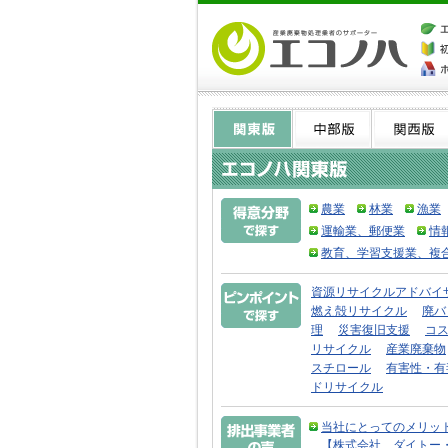
農業
林業
漁業
運輸業、郵便業
情
教育、学習支援業、複
資源リサイクルアドバイ
燃え殻リサイクル
廃バ
理
災害復旧支援
コ
リサイクル
産業廃棄物
スチロール
有害性・有
ドリサイクル
当社にとってのメリッ
【株式会社 ダイトー