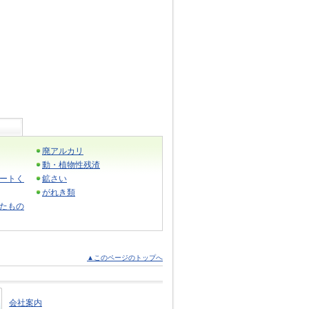
廃アルカリ
動・植物性残渣
ートく
鉱さい
がれき類
たもの
▲このページのトップへ
会社案内