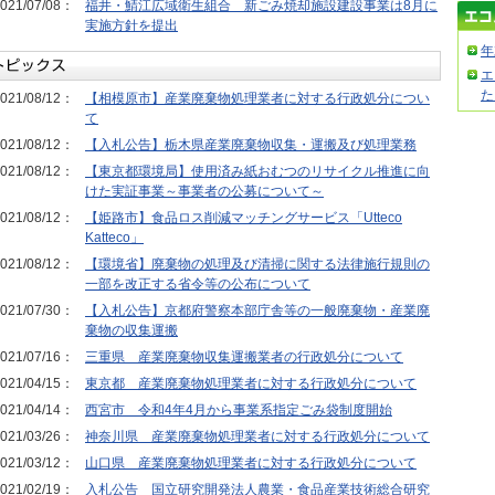
021/07/08：
福井・鯖江広域衛生組合 新ごみ焼却施設建設事業は8月に
実施方針を提出
年
エ
た
021/08/12：
【相模原市】産業廃棄物処理業者に対する行政処分につい
て
021/08/12：
【入札公告】栃木県産業廃棄物収集・運搬及び処理業務
021/08/12：
【東京都環境局】使用済み紙おむつのリサイクル推進に向
けた実証事業～事業者の公募について～
021/08/12：
【姫路市】食品ロス削減マッチングサービス「Utteco
Katteco」
021/08/12：
【環境省】廃棄物の処理及び清掃に関する法律施行規則の
一部を改正する省令等の公布について
021/07/30：
【入札公告】京都府警察本部庁舎等の一般廃棄物・産業廃
棄物の収集運搬
021/07/16：
三重県 産業廃棄物収集運搬業者の行政処分について
021/04/15：
東京都 産業廃棄物処理業者に対する行政処分について
021/04/14：
西宮市 令和4年4月から事業系指定ごみ袋制度開始
021/03/26：
神奈川県 産業廃棄物処理業者に対する行政処分について
021/03/12：
山口県 産業廃棄物処理業者に対する行政処分について
021/02/19：
入札公告 国立研究開発法人農業・食品産業技術総合研究