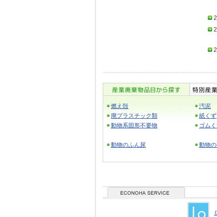
2
2
2
燃え殻
汚泥
廃プラスチック類
紙くず
動物系固形不要物
ゴムく
動物のふん尿
動物の