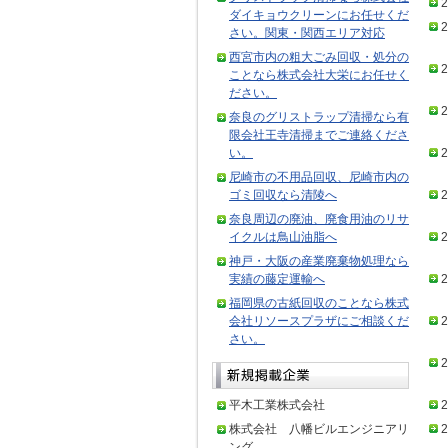
2
ダイキョウクリーンにお任せくだ
2
さい。関東・関西エリア対応
西宮市内の粗大ごみ回収・処分の
2
ことなら株式会社大栄にお任せく
ださい。
2
奈良のグリストラップ清掃なら有
限会社王寺清掃までご連絡くださ
い。
2
尼崎市の不用品回収、尼崎市内の
ゴミ回収なら清陵へ
2
奈良周辺の廃油、廃食用油のリサ
イクルは鳥山油脂へ
2
神戸・大阪の産業廃棄物処理なら
実績の藤定運輸へ
2
福岡県の古紙回収のことなら株式
会社リソースプラザにご相談くだ
2
さい。
2
平木工業株式会社
2
株式会社 八幡ビルエンジニアリ
2
ング