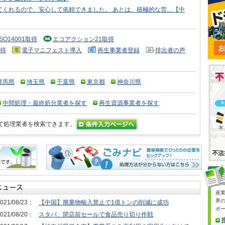
てくれるので、安心して依頼できました。 あとは、積極的な営…【中
ISO14001取得
エコアクション21取得
得
電子マニフェスト導入
再生事業者登録
排出者の声
群馬県
埼玉県
千葉県
東京都
神奈川県
中間処理・最終処分業者を探す
再生資源事業者を探す
て処理業者を検索できます。
産
界
021/08/23：
【中国】廃棄物輸入禁止で1億トンの削減に成功
ポ
021/08/20：
スタバ、閉店前セールで食品売り切り作戦