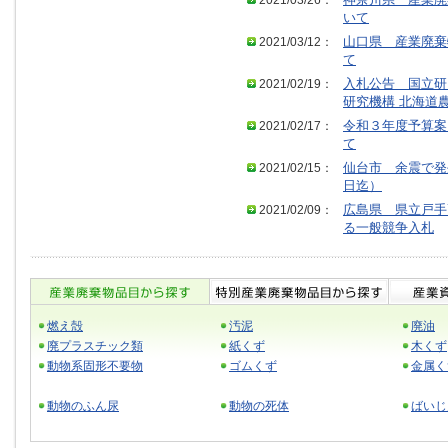
2021/03/26：
神奈川県 産業廃
いて
2021/03/12：
山口県 産業廃棄
て
2021/02/19：
入札公告 国立研
研究機構 北海道
2021/02/17：
令和３年度予算案
て
2021/02/15：
仙台市 余震で発
日迄）
2021/02/09：
広島県 県立戸手
る一般競争入札
燃え殻
汚泥
廃油
廃プラスチック類
紙くず
木くず
動物系固形不要物
ゴムくず
金属く
動物のふん尿
動物の死体
ばいじ