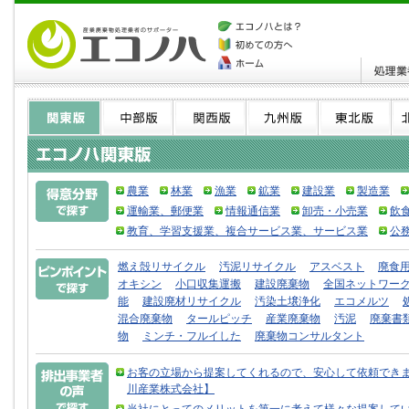
農業
林業
漁業
鉱業
建設業
製造業
運輸業、郵便業
情報通信業
卸売・小売業
飲
教育、学習支援業、複合サービス業、サービス業
公
燃え殻リサイクル
汚泥リサイクル
アスベスト
廃食
オキシン
小口収集運搬
建設廃棄物
全国ネットワー
能
建設廃材リサイクル
汚染土壌浄化
エコメルツ
混合廃棄物
タールピッチ
産業廃棄物
汚泥
廃棄書
物
ミンチ・フルイした
廃棄物コンサルタント
お客の立場から提案してくれるので、安心して依頼できま
川産業株式会社】