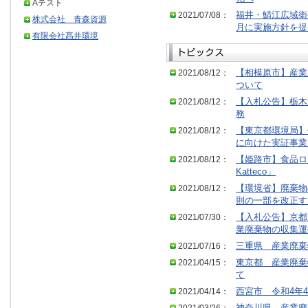
Aテスト
2021/07/08：
福井・鯖江広域衛
株式会社 青森資源
月に実施方針を提
有限会社髙井環境
2021/08/12：
【相模原市】産業
ついて
2021/08/12：
【入札公告】栃木
務
2021/08/12：
【東京都環境局】
に向けた実証事業
2021/08/12：
【姫路市】食品ロス
Katteco」
2021/08/12：
【環境省】廃棄物
則の一部を改正す
2021/07/30：
【入札公告】京都
業廃棄物の収集運
2021/07/16：
三重県 産業廃棄
2021/04/15：
東京都 産業廃棄
て
2021/04/14：
西宮市 令和4年