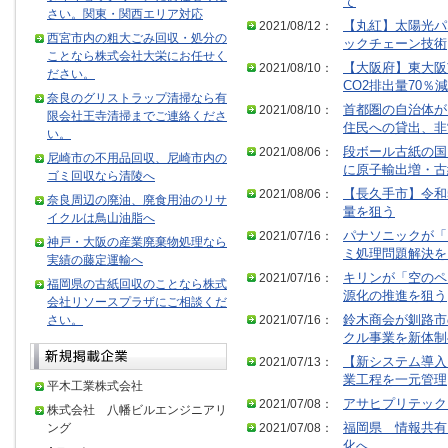
て
さい。関東・関西エリア対応
2021/08/12：
【丸紅】太陽光パ
西宮市内の粗大ごみ回収・処分の
ックチェーン技術
ことなら株式会社大栄にお任せく
2021/08/10：
【大阪府】東大阪
ださい。
CO2排出量70％減
奈良のグリストラップ清掃なら有
2021/08/10：
首都圏の自治体が
限会社王寺清掃までご連絡くださ
住民への貸出、非
い。
2021/08/06：
段ボール古紙の国
尼崎市の不用品回収、尼崎市内の
に原子輸出増・古
ゴミ回収なら清陵へ
2021/08/06：
【長久手市】令和
奈良周辺の廃油、廃食用油のリサ
量を狙う
イクルは鳥山油脂へ
2021/07/16：
パナソニックが「
神戸・大阪の産業廃棄物処理なら
ミ処理問題解決を
実績の藤定運輸へ
2021/07/16：
キリンが「空のペ
福岡県の古紙回収のことなら株式
源化の推進を狙う
会社リソースプラザにご相談くだ
さい。
2021/07/16：
鈴木商会が釧路市
クル事業を新体制
2021/07/13：
【新システム導入
業工程を一元管理
平木工業株式会社
2021/07/08：
アサヒプリテック
株式会社 八幡ビルエンジニアリ
ング
2021/07/08：
福岡県 情報共有
化へ