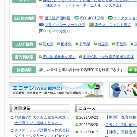
当社にとってのメリットを第一に考えて様々な提案して
【株式会社 ダイトー・テクニカル・システム】
優良性評価制度
ISO14001取得
エコアクショ
プライバシーマーク取得
電子マニフェスト導入
リサイクル製品
茨城県
栃木県
群馬県
埼玉県
千葉県
収集運搬業者を探す
中間処理・最終処分業者を探す
詳しい条件を組み合わせて処理業者を検索できます。
尼崎市の粗大ごみ回収なら株式会
2021/08/23：
【中国】廃棄物輸
社摂津までご連絡ください。
2021/08/20：
スタバ、閉店前セ
グリストラップ清掃なら株式会社
2021/08/17：
【神奈川県鎌倉市
ダイキョウクリーンにお任せくだ