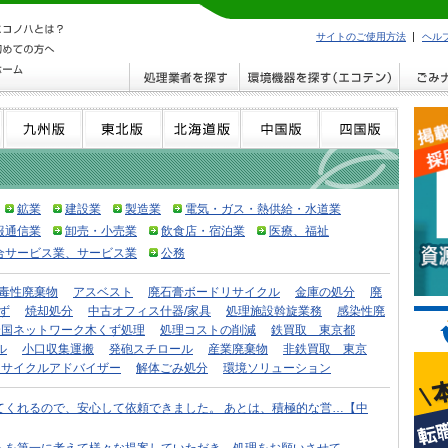
サイトのご使用方法
ヘル
鉱業
建設業
製造業
電気・ガス・熱供給・水道業
報通信業
卸売・小売業
飲食店・宿泊業
医療、福祉
合サービス業、サービス業
公務
毒性廃棄物
アスベスト
廃石膏ボードリサイクル
金庫の処分
廃
ず
焼却処分
中古オフィス什器/家具
処理施設斡旋業務
感染性廃
全国ネットワーク木くず処理
処理コストの削減
鉄買取 東京都
ル
小口収集運搬
発砲スチロール
産業廃棄物
非鉄買取 東京
リサイクルアドバイザー
解体ごみ処分
環境ソリューション
てくれるので、安心して依頼できました。 あとは、積極的な営…【中