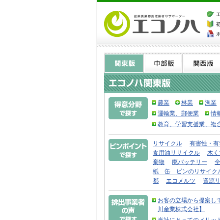
農業
林業
漁業
運輸業、郵便業
情
教育、学習支援業、複
リサイクル
有害性・有
食用油リサイクル
木く
棄物
廃バッテリー
紙 缶 ビンのリサイク
都
エコメルツ
資源
お客の立場から提案し
川産業株式会社】