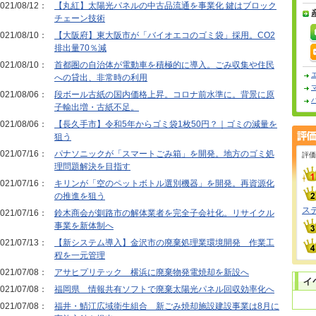
021/08/12：
【丸紅】太陽光パネルの中古品流通を事業化 鍵はブロック
チェーン技術
021/08/10：
【大阪府】東大阪市が「バイオエコのゴミ袋」採用。CO2
排出量70％減
021/08/10：
首都圏の自治体が電動車を積極的に導入。ごみ収集や住民
への貸出、非常時の利用
021/08/06：
段ボール古紙の国内価格上昇。コロナ前水準に。背景に原
子輸出増・古紙不足。
021/08/06：
【長久手市】令和5年からゴミ袋1枚50円？｜ゴミの減量を
狙う
021/07/16：
パナソニックが「スマートごみ箱」を開発。地方のゴミ処
評価
理問題解決を目指す
021/07/16：
キリンが「空のペットボトル選別機器」を開発。再資源化
の推進を狙う
ス
021/07/16：
鈴木商会が釧路市の解体業者を完全子会社化。リサイクル
事業を新体制へ
021/07/13：
【新システム導入】金沢市の廃棄処理業環境開発 作業工
程を一元管理
021/07/08：
アサヒプリテック 横浜に廃棄物発電焼却を新設へ
021/07/08：
福岡県 情報共有ソフトで廃棄太陽光パネル回収効率化へ
021/07/08：
福井・鯖江広域衛生組合 新ごみ焼却施設建設事業は8月に