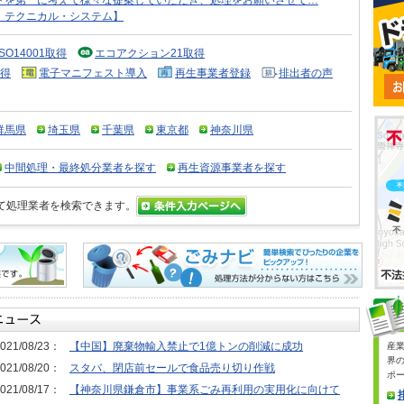
トを第一に考えて様々な提案していただき、処理をお願いさせて…
・テクニカル・システム】
ISO14001取得
エコアクション21取得
得
電子マニフェスト導入
再生事業者登録
排出者の声
群馬県
埼玉県
千葉県
東京都
神奈川県
中間処理・最終処分業者を探す
再生資源事業者を探す
て処理業者を検索できます。
021/08/23：
【中国】廃棄物輸入禁止で1億トンの削減に成功
産
界
021/08/20：
スタバ、閉店前セールで食品売り切り作戦
ポ
021/08/17：
【神奈川県鎌倉市】事業系ごみ再利用の実用化に向けて