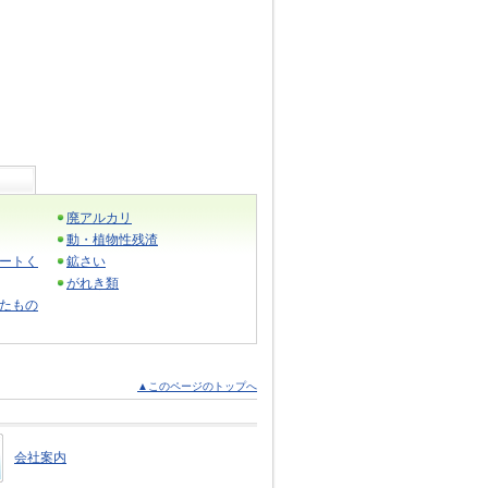
廃アルカリ
動・植物性残渣
ートく
鉱さい
がれき類
たもの
▲このページのトップへ
会社案内