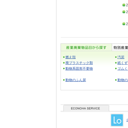
2
2
2
燃え殻
汚泥
廃プラスチック類
紙くず
動物系固形不要物
ゴムく
動物のふん尿
動物の