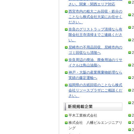
2
さい。関東・関西エリア対応
西宮市内の粗大ごみ回収・処分の
2
ことなら株式会社大栄にお任せく
ださい。
2
奈良のグリストラップ清掃なら有
限会社王寺清掃までご連絡くださ
い。
2
尼崎市の不用品回収、尼崎市内の
ゴミ回収なら清陵へ
2
奈良周辺の廃油、廃食用油のリサ
イクルは鳥山油脂へ
2
神戸・大阪の産業廃棄物処理なら
実績の藤定運輸へ
2
福岡県の古紙回収のことなら株式
会社リソースプラザにご相談くだ
2
さい。
2
平木工業株式会社
2
株式会社 八幡ビルエンジニアリ
2
ング
2