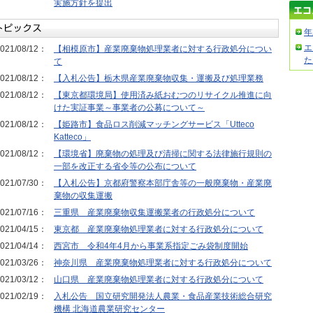
実施方針を提出
年
エ
021/08/12：
【相模原市】産業廃棄物処理業者に対する行政処分につい
た
て
021/08/12：
【入札公告】栃木県産業廃棄物収集・運搬及び処理業務
021/08/12：
【東京都環境局】使用済み紙おむつのリサイクル推進に向
けた実証事業～事業者の公募について～
021/08/12：
【姫路市】食品ロス削減マッチングサービス「Utteco
Katteco」
021/08/12：
【環境省】廃棄物の処理及び清掃に関する法律施行規則の
一部を改正する省令等の公布について
021/07/30：
【入札公告】京都府警察本部庁舎等の一般廃棄物・産業廃
棄物の収集運搬
021/07/16：
三重県 産業廃棄物収集運搬業者の行政処分について
021/04/15：
東京都 産業廃棄物処理業者に対する行政処分について
021/04/14：
西宮市 令和4年4月から事業系指定ごみ袋制度開始
021/03/26：
神奈川県 産業廃棄物処理業者に対する行政処分について
021/03/12：
山口県 産業廃棄物処理業者に対する行政処分について
021/02/19：
入札公告 国立研究開発法人農業・食品産業技術総合研究
機構 北海道農業研究センター