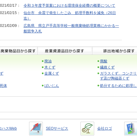
021/02/17：
令和３年度予算案における環境保全経費の概要について
021/02/15：
仙台市 余震で発生したごみ 処理手数料を減免（26日
迄）
021/02/09：
広島県 県立戸手高等学校一般廃棄物処理業務にかかる一
般競争入札
廃油
廃酸
木くず
繊維くず
ず
金属くず
ガラスくず、コンクリ
ず及び陶磁器くず
死体
ばいじん
処分するために処理し
ロハスWeb
SEOサービス
会社ロゴ