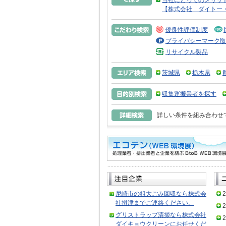
当社にとってのメリッ
【株式会社 ダイトー
優良性評価制度
プライバシーマーク取
リサイクル製品
茨城県
栃木県
収集運搬業者を探す
詳しい条件を組み合わせ
尼崎市の粗大ごみ回収なら株式会
2
社摂津までご連絡ください。
2
グリストラップ清掃なら株式会社
2
ダイキョウクリーンにお任せくだ