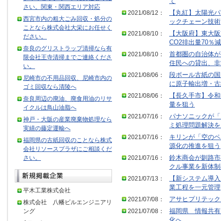
て
さい。関東・関西エリア対応
2021/08/12：
【丸紅】太陽光パ
西宮市内の粗大ごみ回収・処分の
ックチェーン技術
ことなら株式会社大栄にお任せく
2021/08/10：
【大阪府】東大阪
ださい。
CO2排出量70％減
奈良のグリストラップ清掃なら有
2021/08/10：
首都圏の自治体が
限会社王寺清掃までご連絡くださ
住民への貸出、非
い。
2021/08/06：
段ボール古紙の国
尼崎市の不用品回収、尼崎市内の
に原子輸出増・古
ゴミ回収なら清陵へ
2021/08/06：
【長久手市】令和
奈良周辺の廃油、廃食用油のリサ
量を狙う
イクルは鳥山油脂へ
2021/07/16：
パナソニックが「
神戸・大阪の産業廃棄物処理なら
ミ処理問題解決を
実績の藤定運輸へ
2021/07/16：
キリンが「空のペ
福岡県の古紙回収のことなら株式
源化の推進を狙う
会社リソースプラザにご相談くだ
さい。
2021/07/16：
鈴木商会が釧路市
クル事業を新体制
2021/07/13：
【新システム導入
業工程を一元管理
平木工業株式会社
2021/07/08：
アサヒプリテック
株式会社 八幡ビルエンジニアリ
ング
2021/07/08：
福岡県 情報共有
化へ