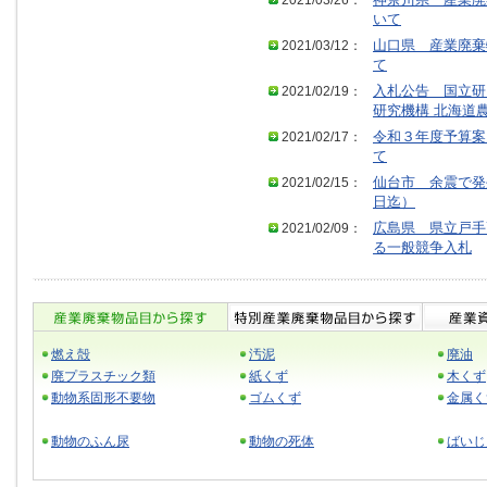
2021/03/26：
神奈川県 産業廃
いて
2021/03/12：
山口県 産業廃棄
て
2021/02/19：
入札公告 国立研
研究機構 北海道
2021/02/17：
令和３年度予算案
て
2021/02/15：
仙台市 余震で発
日迄）
2021/02/09：
広島県 県立戸手
る一般競争入札
燃え殻
汚泥
廃油
廃プラスチック類
紙くず
木くず
動物系固形不要物
ゴムくず
金属く
動物のふん尿
動物の死体
ばいじ