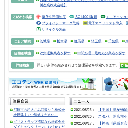
お客の立場から提案してくれるので、安心して依頼できま
川産業株式会社】
優良性評価制度
ISO14001取得
エコアクショ
プライバシーマーク取得
電子マニフェスト導入
リサイクル製品
茨城県
栃木県
群馬県
埼玉県
千葉県
収集運搬業者を探す
中間処理・最終処分業者を探す
詳しい条件を組み合わせて処理業者を検索できます。
尼崎市の粗大ごみ回収なら株式会
2021/08/23：
【中国】廃棄物輸
社摂津までご連絡ください。
2021/08/20：
スタバ、閉店前セ
グリストラップ清掃なら株式会社
2021/08/17：
【神奈川県鎌倉市
ダイキョウクリーンにお任せくだ