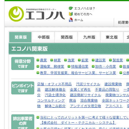
農業
林業
漁業
鉱業
建設業
製造業
運輸業、郵便業
情報通信業
卸売・小売業
飲
教育、学習支援業、複合サービス業、サービス業
公
店舗・オフィス不用品
汚泥リサイクル
建設廃棄物
器
建設解体撤去
金属くず再生
不要品の買取り
一
分
汚染土壌浄化
建設廃材リサイクル
廃棄物コンサ
コンサルティング
廃油
混合廃棄物
全国ネットワー
物
解体ごみ処分
アンテイガタ埋立物
アスベスト
当社にとってのメリットを第一に考えて様々な提案して
【株式会社 ダイトー・テクニカル・システム】