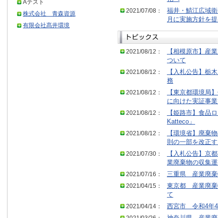
Aテスト
2021/07/08：
福井・鯖江広域衛
株式会社 青森資源
月に実施方針を提
有限会社髙井環境
2021/08/12：
【相模原市】産業
ついて
2021/08/12：
【入札公告】栃木
務
2021/08/12：
【東京都環境局】
に向けた実証事業
2021/08/12：
【姫路市】食品ロス
Katteco」
2021/08/12：
【環境省】廃棄物
則の一部を改正す
2021/07/30：
【入札公告】京都
業廃棄物の収集運
2021/07/16：
三重県 産業廃棄
2021/04/15：
東京都 産業廃棄
て
2021/04/14：
西宮市 令和4年