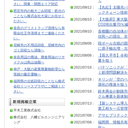
て
さい。関東・関西エリア対応
2021/08/12：
【丸紅】太陽光パ
西宮市内の粗大ごみ回収・処分の
ックチェーン技術
ことなら株式会社大栄にお任せく
2021/08/10：
【大阪府】東大阪
ださい。
CO2排出量70％減
奈良のグリストラップ清掃なら有
2021/08/10：
首都圏の自治体が
限会社王寺清掃までご連絡くださ
住民への貸出、非
い。
2021/08/06：
段ボール古紙の国
尼崎市の不用品回収、尼崎市内の
に原子輸出増・古
ゴミ回収なら清陵へ
2021/08/06：
【長久手市】令和
奈良周辺の廃油、廃食用油のリサ
量を狙う
イクルは鳥山油脂へ
2021/07/16：
パナソニックが「
神戸・大阪の産業廃棄物処理なら
ミ処理問題解決を
実績の藤定運輸へ
2021/07/16：
キリンが「空のペ
福岡県の古紙回収のことなら株式
源化の推進を狙う
会社リソースプラザにご相談くだ
さい。
2021/07/16：
鈴木商会が釧路市
クル事業を新体制
2021/07/13：
【新システム導入
業工程を一元管理
平木工業株式会社
2021/07/08：
アサヒプリテック
株式会社 八幡ビルエンジニアリ
ング
2021/07/08：
福岡県 情報共有
化へ