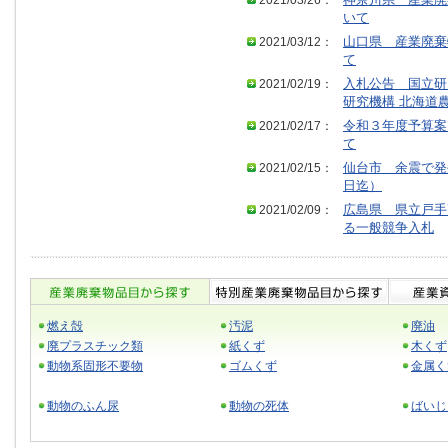
2021/03/26：
神奈川県 産業廃
いて
2021/03/12：
山口県 産業廃棄
て
2021/02/19：
入札公告 国立研
研究機構 北海道
2021/02/17：
令和３年度予算案
て
2021/02/15：
仙台市 余震で発
日迄）
2021/02/09：
広島県 県立戸手
る一般競争入札
燃え殻
汚泥
廃油
廃プラスチック類
紙くず
木くず
動物系固形不要物
ゴムくず
金属く
動物のふん尿
動物の死体
ばいじ