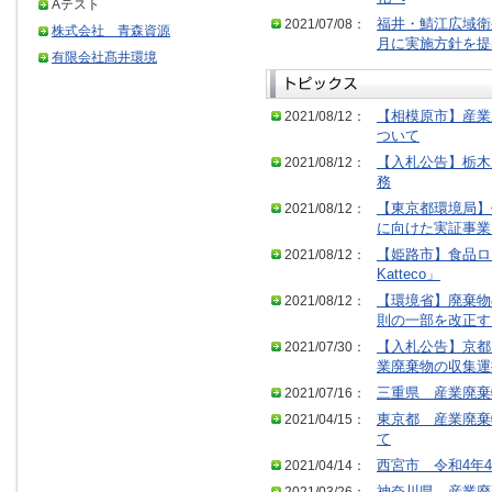
Aテスト
2021/07/08：
福井・鯖江広域衛
株式会社 青森資源
月に実施方針を提
有限会社髙井環境
2021/08/12：
【相模原市】産業
ついて
2021/08/12：
【入札公告】栃木
務
2021/08/12：
【東京都環境局】
に向けた実証事業
2021/08/12：
【姫路市】食品ロス
Katteco」
2021/08/12：
【環境省】廃棄物
則の一部を改正す
2021/07/30：
【入札公告】京都
業廃棄物の収集運
2021/07/16：
三重県 産業廃棄
2021/04/15：
東京都 産業廃棄
て
2021/04/14：
西宮市 令和4年