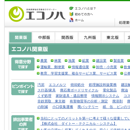
農業
林業
漁業
鉱業
建設業
製造業
運輸業、郵便業
情報通信業
卸売・小売業
飲
教育、学習支援業、複合サービス業、サービス業
公
汚泥
エコメルツ
焼却処分
処理施設斡旋業務
建設
ス什器/家具
廃石膏ボードリサイクル
電化製品
廃油
くず処理
家財道具・遺品整理
情報開示システム
コ
非鉄買取 東京都
有害物質等の分析・測定
廃溶剤
の削減
小口収集運搬
廃バッテリー
紙 缶 ビンの
当社にとってのメリットを第一に考えて様々な提案して
【株式会社 ダイトー・テクニカル・システム】