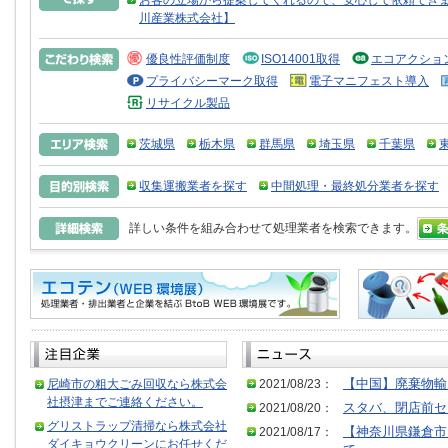
お客の立場から提案してくれるので、安心して依頼できま
川産業株式会社】
優良性評価制度
ISO14001取得
エコアクショ
プライバシーマーク取得
電子マニフェスト導入
リサイクル製品
茨城県
栃木県
群馬県
埼玉県
千葉県
収集運搬業者を探す
中間処理・最終処分業者を探す
詳しい条件を組み合わせて処理業者を検索できます。
尼崎市の粗大ごみ回収なら株式会
2021/08/23：
【中国】廃棄物輸
社摂津までご連絡ください。
2021/08/20：
スタバ、閉店前セ
グリストラップ清掃なら株式会社
2021/08/17：
【神奈川県鎌倉市
ダイキョウクリーンにお任せくだ