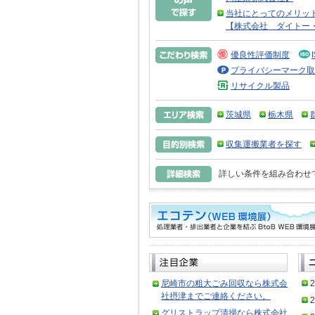
当社にとってのメリッ
【株式会社 ダイトー
優良性評価制度
プライバシーマーク取
リサイクル製品
茨城県
栃木県
収集運搬業者を探す
詳しい条件を組み合わせ
尼崎市の粗大ごみ回収なら株式会
2
社摂津までご連絡ください。
2
グリストラップ清掃なら株式会社