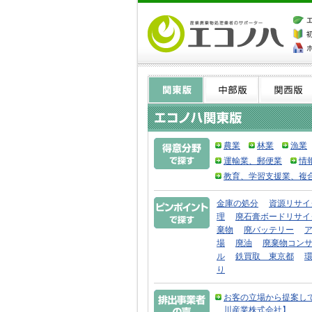
農業
林業
漁業
運輸業、郵便業
情
教育、学習支援業、複
金庫の処分
資源リサイ
理
廃石膏ボードリサイ
棄物
廃バッテリー
場
廃油
廃棄物コン
ル
鉄買取 東京都
り
お客の立場から提案し
川産業株式会社】