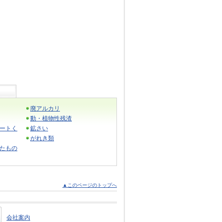
廃アルカリ
動・植物性残渣
ートく
鉱さい
がれき類
たもの
▲このページのトップへ
会社案内