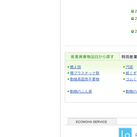
2
2
2
燃え殻
汚泥
廃プラスチック類
紙くず
動物系固形不要物
ゴムく
動物のふん尿
動物の