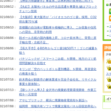
021/08/17：
【神奈川県鎌倉市】事業系ごみ再利用の実用化に向けて
021/08/12：
【丸紅】太陽光パネルの中古品流通を事業化 鍵はブロック
チェーン技術
021/08/10：
【大阪府】東大阪市が「バイオエコのゴミ袋」採用。CO2
排出量70％減
021/08/10：
首都圏の自治体が電動車を積極的に導入。ごみ収集や住民
への貸出、非常時の利用
021/08/06：
段ボール古紙の国内価格上昇。コロナ前水準に。背景に原
子輸出増・古紙不足。
021/08/06：
【長久手市】令和5年からゴミ袋1枚50円？｜ゴミの減量を
狙う
評価
021/07/16：
パナソニックが「スマートごみ箱」を開発。地方のゴミ処
理問題解決を目指す
021/07/16：
キリンが「空のペットボトル選別機器」を開発。再資源化
の推進を狙う
ス
021/07/16：
鈴木商会が釧路市の解体業者を完全子会社化。リサイクル
事業を新体制へ
021/07/13：
【新システム導入】金沢市の廃棄処理業環境開発 作業工
程を一元管理
021/07/08：
アサヒプリテック 横浜に廃棄物発電焼却を新設へ
021/07/08：
福岡県 情報共有ソフトで廃棄太陽光パネル回収効率化へ