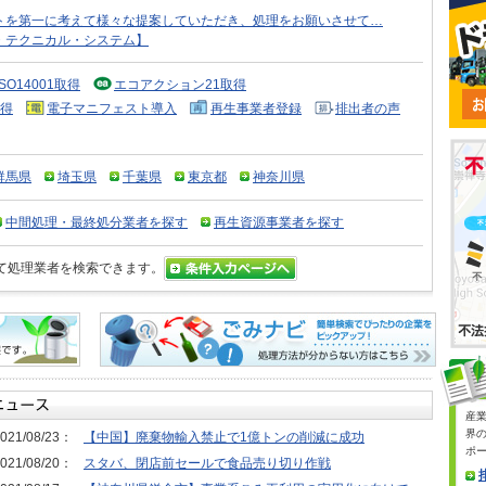
トを第一に考えて様々な提案していただき、処理をお願いさせて…
・テクニカル・システム】
ISO14001取得
エコアクション21取得
得
電子マニフェスト導入
再生事業者登録
排出者の声
群馬県
埼玉県
千葉県
東京都
神奈川県
中間処理・最終処分業者を探す
再生資源事業者を探す
て処理業者を検索できます。
産
界
021/08/23：
【中国】廃棄物輸入禁止で1億トンの削減に成功
ポ
021/08/20：
スタバ、閉店前セールで食品売り切り作戦