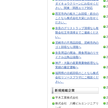
2
ダイキョウクリーンにお任せくだ
2
さい。関東・関西エリア対応
西宮市内の粗大ごみ回収・処分の
2
ことなら株式会社大栄にお任せく
ださい。
2
奈良のグリストラップ清掃なら有
限会社王寺清掃までご連絡くださ
い。
2
尼崎市の不用品回収、尼崎市内の
ゴミ回収なら清陵へ
2
奈良周辺の廃油、廃食用油のリサ
イクルは鳥山油脂へ
2
神戸・大阪の産業廃棄物処理なら
実績の藤定運輸へ
2
福岡県の古紙回収のことなら株式
会社リソースプラザにご相談くだ
2
さい。
2
平木工業株式会社
2
株式会社 八幡ビルエンジニアリ
2
ング