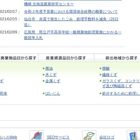
機構 北海道農業研究センター
021/02/17：
令和３年度予算案における環境保全経費の概要について
021/02/15：
仙台市 余震で発生したごみ 処理手数料を減免（26日
迄）
021/02/09：
広島県 県立戸手高等学校一般廃棄物処理業務にかかる一
般競争入札
廃油
廃酸
木くず
繊維くず
ず
金属くず
ガラスくず、コンクリ
ず及び陶磁器くず
死体
ばいじん
処分するために処理し
ロハスWeb
SEOサービス
会社ロゴ