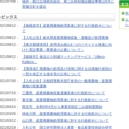
021/07/08：
福井・鯖江広域衛生組合 新ごみ焼却施設建設事業は8月に
実施方針を提出
年
エ
た
021/08/12：
【相模原市】産業廃棄物処理業者に対する行政処分につい
て
021/08/12：
【入札公告】栃木県産業廃棄物収集・運搬及び処理業務
021/08/12：
【東京都環境局】使用済み紙おむつのリサイクル推進に向
けた実証事業～事業者の公募について～
021/08/12：
【姫路市】食品ロス削減マッチングサービス「Utteco
Katteco」
021/08/12：
【環境省】廃棄物の処理及び清掃に関する法律施行規則の
一部を改正する省令等の公布について
021/07/30：
【入札公告】京都府警察本部庁舎等の一般廃棄物・産業廃
棄物の収集運搬
021/07/16：
三重県 産業廃棄物収集運搬業者の行政処分について
021/04/15：
東京都 産業廃棄物処理業者に対する行政処分について
021/04/14：
西宮市 令和4年4月から事業系指定ごみ袋制度開始
021/03/26：
神奈川県 産業廃棄物処理業者に対する行政処分について
021/03/12：
山口県 産業廃棄物処理業者に対する行政処分について
021/02/19：
入札公告 国立研究開発法人農業・食品産業技術総合研究