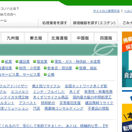
サイトのご使用方法
ヘル
鉱業
建設業
製造業
電気・ガス・熱供給・水道業
報通信業
卸売・小売業
飲食店・宿泊業
医療、福祉
合サービス業、サービス業
公務
クルアドバイザー
燃え殻リサイクル
全国ネットワーク木くず処
クル
エコメルツ
ミンチ・フルイした
木くず
有害性・有毒性廃
アンテイガタ埋立物
木くずリサイクル商品
国内最大級の中間処理工
サルタント
アスベスト
焼却処分
災害復旧支援
建設廃材リサイク
環境ソリューション
汚泥
廃棄物コンサルティング
不要品の買取
てくれるので、安心して依頼できました。 あとは、積極的な営…【中