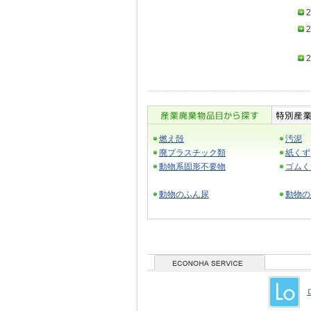
2
2
2
燃え殻
汚泥
廃プラスチック類
紙くず
動物系固形不要物
ゴムく
動物のふん尿
動物の