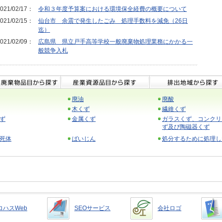
021/02/17：
令和３年度予算案における環境保全経費の概要について
021/02/15：
仙台市 余震で発生したごみ 処理手数料を減免（26日
迄）
021/02/09：
広島県 県立戸手高等学校一般廃棄物処理業務にかかる一
般競争入札
廃油
廃酸
木くず
繊維くず
ず
金属くず
ガラスくず、コンクリ
ず及び陶磁器くず
死体
ばいじん
処分するために処理し
ロハスWeb
SEOサービス
会社ロゴ