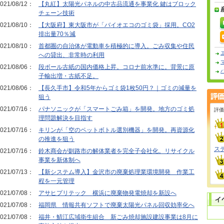
021/08/12：
【丸紅】太陽光パネルの中古品流通を事業化 鍵はブロック
チェーン技術
021/08/10：
【大阪府】東大阪市が「バイオエコのゴミ袋」採用。CO2
排出量70％減
021/08/10：
首都圏の自治体が電動車を積極的に導入。ごみ収集や住民
への貸出、非常時の利用
021/08/06：
段ボール古紙の国内価格上昇。コロナ前水準に。背景に原
子輸出増・古紙不足。
021/08/06：
【長久手市】令和5年からゴミ袋1枚50円？｜ゴミの減量を
狙う
021/07/16：
パナソニックが「スマートごみ箱」を開発。地方のゴミ処
評価
理問題解決を目指す
021/07/16：
キリンが「空のペットボトル選別機器」を開発。再資源化
の推進を狙う
ス
021/07/16：
鈴木商会が釧路市の解体業者を完全子会社化。リサイクル
事業を新体制へ
021/07/13：
【新システム導入】金沢市の廃棄処理業環境開発 作業工
程を一元管理
021/07/08：
アサヒプリテック 横浜に廃棄物発電焼却を新設へ
021/07/08：
福岡県 情報共有ソフトで廃棄太陽光パネル回収効率化へ
021/07/08：
福井・鯖江広域衛生組合 新ごみ焼却施設建設事業は8月に