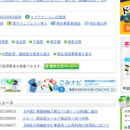
てくれるので、安心して依頼できました。 あとは、積極的な営…【中
ISO14001取得
エコアクション21取得
得
電子マニフェスト導入
再生事業者登録
排出者の声
群馬県
埼玉県
千葉県
東京都
神奈川県
中間処理・最終処分業者を探す
再生資源事業者を探す
て処理業者を検索できます。
021/08/23：
【中国】廃棄物輸入禁止で1億トンの削減に成功
産
界
021/08/20：
スタバ、閉店前セールで食品売り切り作戦
ポ
021/08/17：
【神奈川県鎌倉市】事業系ごみ再利用の実用化に向けて