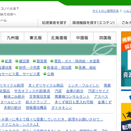
サイトのご使用方法
ヘル
鉱業
建設業
製造業
電気・ガス・熱供給・水道業
報通信業
卸売・小売業
飲食店・宿泊業
医療、福祉
合サービス業、サービス業
公務
リサイクル処理
木くずリサイクル商品
ミンチ・フルイした
廃棄
化製品
中古オフィス什器/家具
汚泥
金庫の処分
汚泥リサイク
解体ごみ処分
災害復旧支援
廃棄物コンサルタント
アスベス
タールピッチ
鉄スクラップ
木くず祝日も受入れ可能
金属くず
木材の処分
情報通信機器
ダイオキシン
トを第一に考えて様々な提案していただき、処理をお願いさせて…
・テクニカル・システム】