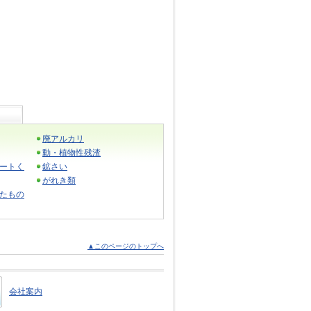
廃アルカリ
動・植物性残渣
ートく
鉱さい
がれき類
たもの
▲このページのトップへ
会社案内