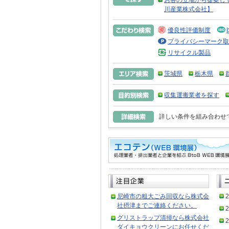
お客の立場から提案し
川産業株式会社】
優良性評価制度
プライバシーマーク取
リサイクル製品
茨城県
栃木県
収集運搬業者を探す
詳しい条件を組み合わせ
尼崎市の粗大ごみ回収なら株式会
2
社摂津までご連絡ください。
2
グリストラップ清掃なら株式会社
2
ダイキョウクリーンにお任せくだ