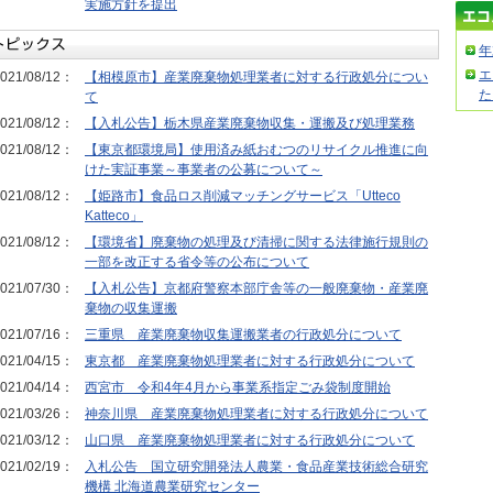
実施方針を提出
年
エ
021/08/12：
【相模原市】産業廃棄物処理業者に対する行政処分につい
た
て
021/08/12：
【入札公告】栃木県産業廃棄物収集・運搬及び処理業務
021/08/12：
【東京都環境局】使用済み紙おむつのリサイクル推進に向
けた実証事業～事業者の公募について～
021/08/12：
【姫路市】食品ロス削減マッチングサービス「Utteco
Katteco」
021/08/12：
【環境省】廃棄物の処理及び清掃に関する法律施行規則の
一部を改正する省令等の公布について
021/07/30：
【入札公告】京都府警察本部庁舎等の一般廃棄物・産業廃
棄物の収集運搬
021/07/16：
三重県 産業廃棄物収集運搬業者の行政処分について
021/04/15：
東京都 産業廃棄物処理業者に対する行政処分について
021/04/14：
西宮市 令和4年4月から事業系指定ごみ袋制度開始
021/03/26：
神奈川県 産業廃棄物処理業者に対する行政処分について
021/03/12：
山口県 産業廃棄物処理業者に対する行政処分について
021/02/19：
入札公告 国立研究開発法人農業・食品産業技術総合研究
機構 北海道農業研究センター