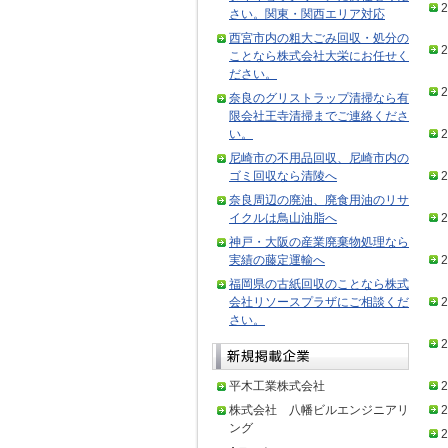
2
さい。関東・関西エリア対応
西宮市内の粗大ごみ回収・処分の
2
ことなら株式会社大栄にお任せく
ださい。
2
奈良のグリストラップ清掃なら有
限会社王寺清掃までご連絡くださ
い。
2
尼崎市の不用品回収、尼崎市内の
ゴミ回収なら清陵へ
2
奈良周辺の廃油、廃食用油のリサ
イクルは鳥山油脂へ
2
神戸・大阪の産業廃棄物処理なら
実績の藤定運輸へ
2
福岡県の古紙回収のことなら株式
会社リソースプラザにご相談くだ
2
さい。
2
平木工業株式会社
2
株式会社 八幡ビルエンジニアリ
2
ング
2