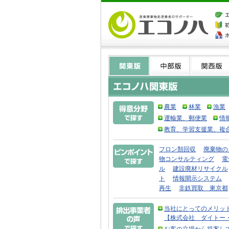
農業
林業
漁業
運輸業、郵便業
情
教育、学習支援業、複
フロン類回収
廃棄物の
物コンサルティング
電
ル
建設廃材リサイクル
ト
情報開示システム
再生
非鉄買取 東京都
当社にとってのメリッ
【株式会社 ダイトー