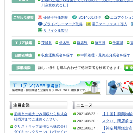
お客の立場から提案してくれるので、安心して依頼できま
川産業株式会社】
優良性評価制度
ISO14001取得
エコアクショ
プライバシーマーク取得
電子マニフェスト導入
リサイクル製品
茨城県
栃木県
群馬県
埼玉県
千葉県
収集運搬業者を探す
中間処理・最終処分業者を探す
詳しい条件を組み合わせて処理業者を検索できます。
尼崎市の粗大ごみ回収なら株式会
2021/08/23：
【中国】廃棄物輸
社摂津までご連絡ください。
2021/08/20：
スタバ、閉店前セ
グリストラップ清掃なら株式会社
2021/08/17：
【神奈川県鎌倉市
ダイキョウクリーンにお任せくだ