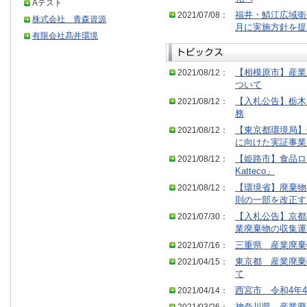
Aテスト
2021/07/08：
福井・鯖江広域衛
株式会社 青森資源
月に実施方針を提
有限会社髙井環境
2021/08/12：
【相模原市】産業
ついて
2021/08/12：
【入札公告】栃木
務
2021/08/12：
【東京都環境局】
に向けた実証事業
2021/08/12：
【姫路市】食品ロス
Katteco」
2021/08/12：
【環境省】廃棄物
則の一部を改正す
2021/07/30：
【入札公告】京都
業廃棄物の収集運
2021/07/16：
三重県 産業廃棄
2021/04/15：
東京都 産業廃棄
て
2021/04/14：
西宮市 令和4年