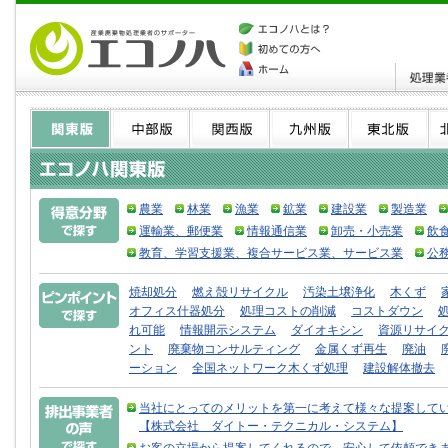
農業
林業
漁業
鉱業
建設業
製造業
運輸業、郵便業
情報通信業
卸売・小売業
飲
教育、学習支援業、複合サービス業、サービス業
公
焼却処分
燃え殻リサイクル
汚染土壌浄化
木くず
オフィス什器処分
処理コストの削減
コストダウン
れ可能
情報開示システム
ダイオキシン
資源リサイ
ント
廃棄物コンサルティング
金属くず再生
廃油
ーション
全国ネットワーク木くず処理
建設解体撤去
当社にとってのメリットを第一に考えて様々な提案して
【株式会社 ダイトー・テクニカル・システム】