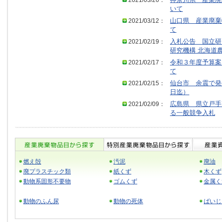
2021/03/26：
神奈川県 産業廃
いて
2021/03/12：
山口県 産業廃棄
て
2021/02/19：
入札公告 国立研
研究機構 北海道
2021/02/17：
令和３年度予算案
て
2021/02/15：
仙台市 余震で発
日迄）
2021/02/09：
広島県 県立戸手
る一般競争入札
燃え殻
汚泥
廃油
廃プラスチック類
紙くず
木くず
動物系固形不要物
ゴムくず
金属く
動物のふん尿
動物の死体
ばいじ