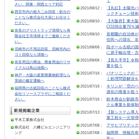
て
さい。関東・関西エリア対応
2021/08/12：
【丸紅】太陽光パ
西宮市内の粗大ごみ回収・処分の
ックチェーン技術
ことなら株式会社大栄にお任せく
2021/08/10：
【大阪府】東大阪
ださい。
CO2排出量70％減
奈良のグリストラップ清掃なら有
2021/08/10：
首都圏の自治体が
限会社王寺清掃までご連絡くださ
住民への貸出、非
い。
2021/08/06：
段ボール古紙の国
尼崎市の不用品回収、尼崎市内の
に原子輸出増・古
ゴミ回収なら清陵へ
2021/08/06：
【長久手市】令和
奈良周辺の廃油、廃食用油のリサ
量を狙う
イクルは鳥山油脂へ
2021/07/16：
パナソニックが「
神戸・大阪の産業廃棄物処理なら
ミ処理問題解決を
実績の藤定運輸へ
2021/07/16：
キリンが「空のペ
福岡県の古紙回収のことなら株式
源化の推進を狙う
会社リソースプラザにご相談くだ
さい。
2021/07/16：
鈴木商会が釧路市
クル事業を新体制
2021/07/13：
【新システム導入
業工程を一元管理
平木工業株式会社
2021/07/08：
アサヒプリテック
株式会社 八幡ビルエンジニアリ
ング
2021/07/08：
福岡県 情報共有
化へ