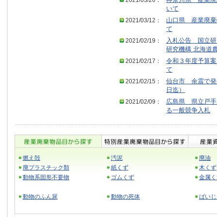
2021/03/26：
神奈川県 産業廃
いて
2021/03/12：
山口県 産業廃棄
て
2021/02/19：
入札公告 国立研
研究機構 北海道
2021/02/17：
令和３年度予算案
て
2021/02/15：
仙台市 余震で発
日迄）
2021/02/09：
広島県 県立戸手
る一般競争入札
燃え殻
汚泥
廃油
廃プラスチック類
紙くず
木くず
動物系固形不要物
ゴムくず
金属く
動物のふん尿
動物の死体
ばいじ