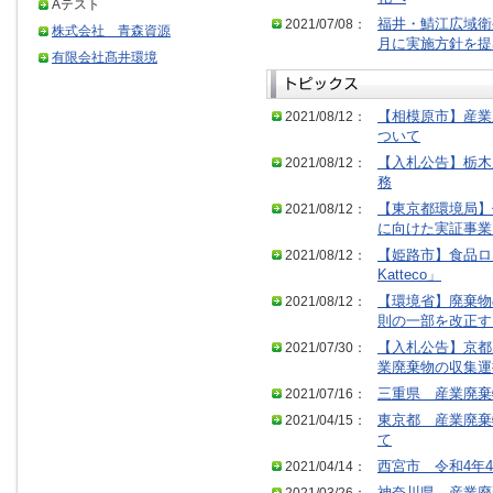
Aテスト
2021/07/08：
福井・鯖江広域衛
株式会社 青森資源
月に実施方針を提
有限会社髙井環境
2021/08/12：
【相模原市】産業
ついて
2021/08/12：
【入札公告】栃木
務
2021/08/12：
【東京都環境局】
に向けた実証事業
2021/08/12：
【姫路市】食品ロス
Katteco」
2021/08/12：
【環境省】廃棄物
則の一部を改正す
2021/07/30：
【入札公告】京都
業廃棄物の収集運
2021/07/16：
三重県 産業廃棄
2021/04/15：
東京都 産業廃棄
て
2021/04/14：
西宮市 令和4年