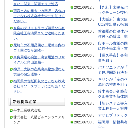
て
さい。関東・関西エリア対応
2021/08/12：
【丸紅】太陽光パ
西宮市内の粗大ごみ回収・処分の
ックチェーン技術
ことなら株式会社大栄にお任せく
2021/08/10：
【大阪府】東大阪
ださい。
CO2排出量70％減
奈良のグリストラップ清掃なら有
2021/08/10：
首都圏の自治体が
限会社王寺清掃までご連絡くださ
住民への貸出、非
い。
2021/08/06：
段ボール古紙の国
尼崎市の不用品回収、尼崎市内の
に原子輸出増・古
ゴミ回収なら清陵へ
2021/08/06：
【長久手市】令和
奈良周辺の廃油、廃食用油のリサ
量を狙う
イクルは鳥山油脂へ
2021/07/16：
パナソニックが「
神戸・大阪の産業廃棄物処理なら
ミ処理問題解決を
実績の藤定運輸へ
2021/07/16：
キリンが「空のペ
福岡県の古紙回収のことなら株式
源化の推進を狙う
会社リソースプラザにご相談くだ
さい。
2021/07/16：
鈴木商会が釧路市
クル事業を新体制
2021/07/13：
【新システム導入
業工程を一元管理
平木工業株式会社
2021/07/08：
アサヒプリテック
株式会社 八幡ビルエンジニアリ
ング
2021/07/08：
福岡県 情報共有
化へ