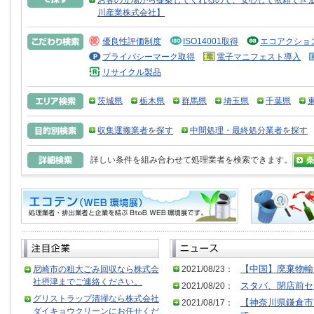
お客の立場から提案してくれるので、安心して依頼できま
川産業株式会社】
優良性評価制度
ISO14001取得
エコアクショ
プライバシーマーク取得
電子マニフェスト導入
リサイクル製品
茨城県
栃木県
群馬県
埼玉県
千葉県
収集運搬業者を探す
中間処理・最終処分業者を探す
詳しい条件を組み合わせて処理業者を検索できます。
尼崎市の粗大ごみ回収なら株式会
2021/08/23：
【中国】廃棄物輸
社摂津までご連絡ください。
2021/08/20：
スタバ、閉店前セ
グリストラップ清掃なら株式会社
2021/08/17：
【神奈川県鎌倉市
ダイキョウクリーンにお任せくだ