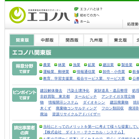
農業
林業
漁業
鉱業
建設業
製造業
運輸業、郵便業
情報通信業
卸売・小売業
飲
教育、学習支援業、複合サービス業、サービス業
公
建設解体撤去
汚染土壌浄化
家財道具・遺品整理
処
非鉄買取 東京都
タールピッチ
アンテイガタ埋立物
物
情報開示システム
ダイオキシン
建設廃棄物
焼
木くず
廃棄物コンサルティング
フロン類回収
廃溶
廃油
資源リサイクルアドバイザー
当社にとってのメリットを第一に考えて様々な提案して
【株式会社 ダイトー・テクニカル・システム】