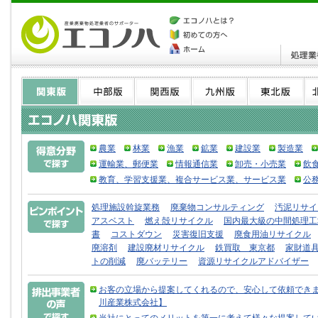
農業
林業
漁業
鉱業
建設業
製造業
運輸業、郵便業
情報通信業
卸売・小売業
飲
教育、学習支援業、複合サービス業、サービス業
公
処理施設斡旋業務
廃棄物コンサルティング
汚泥リサイ
アスベスト
燃え殻リサイクル
国内最大級の中間処理工
書
コストダウン
災害復旧支援
廃食用油リサイクル
廃溶剤
建設廃材リサイクル
鉄買取 東京都
家財道
トの削減
廃バッテリー
資源リサイクルアドバイザー
お客の立場から提案してくれるので、安心して依頼できま
川産業株式会社】