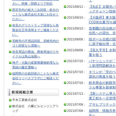
て
さい。関東・関西エリア対応
2021/08/12：
【丸紅】太陽光パ
西宮市内の粗大ごみ回収・処分の
ックチェーン技術
ことなら株式会社大栄にお任せく
2021/08/10：
【大阪府】東大阪
ださい。
CO2排出量70％減
奈良のグリストラップ清掃なら有
2021/08/10：
首都圏の自治体が
限会社王寺清掃までご連絡くださ
住民への貸出、非
い。
2021/08/06：
段ボール古紙の国
尼崎市の不用品回収、尼崎市内の
に原子輸出増・古
ゴミ回収なら清陵へ
2021/08/06：
【長久手市】令和
奈良周辺の廃油、廃食用油のリサ
量を狙う
イクルは鳥山油脂へ
2021/07/16：
パナソニックが「
神戸・大阪の産業廃棄物処理なら
ミ処理問題解決を
実績の藤定運輸へ
2021/07/16：
キリンが「空のペ
福岡県の古紙回収のことなら株式
源化の推進を狙う
会社リソースプラザにご相談くだ
さい。
2021/07/16：
鈴木商会が釧路市
クル事業を新体制
2021/07/13：
【新システム導入
業工程を一元管理
平木工業株式会社
2021/07/08：
アサヒプリテック
株式会社 八幡ビルエンジニアリ
ング
2021/07/08：
福岡県 情報共有
化へ