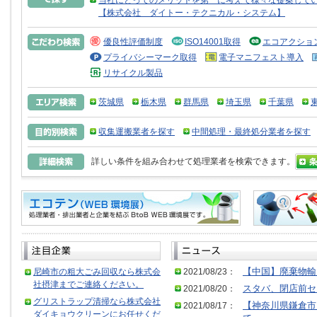
当社にとってのメリットを第一に考えて様々な提案して
【株式会社 ダイトー・テクニカル・システム】
優良性評価制度
ISO14001取得
エコアクショ
プライバシーマーク取得
電子マニフェスト導入
リサイクル製品
茨城県
栃木県
群馬県
埼玉県
千葉県
収集運搬業者を探す
中間処理・最終処分業者を探す
詳しい条件を組み合わせて処理業者を検索できます。
尼崎市の粗大ごみ回収なら株式会
2021/08/23：
【中国】廃棄物輸
社摂津までご連絡ください。
2021/08/20：
スタバ、閉店前セ
グリストラップ清掃なら株式会社
2021/08/17：
【神奈川県鎌倉市
ダイキョウクリーンにお任せくだ