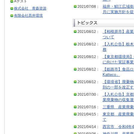
Aテスト
2021/07/08：
福井・鯖江広域衛
株式会社 青森資源
月に実施方針を提
有限会社髙井環境
2021/08/12：
【相模原市】産業
ついて
2021/08/12：
【入札公告】栃木
務
2021/08/12：
【東京都環境局】
に向けた実証事業
2021/08/12：
【姫路市】食品ロス
Katteco」
2021/08/12：
【環境省】廃棄物
則の一部を改正す
2021/07/30：
【入札公告】京都
業廃棄物の収集運
2021/07/16：
三重県 産業廃棄
2021/04/15：
東京都 産業廃棄
て
2021/04/14：
西宮市 令和4年