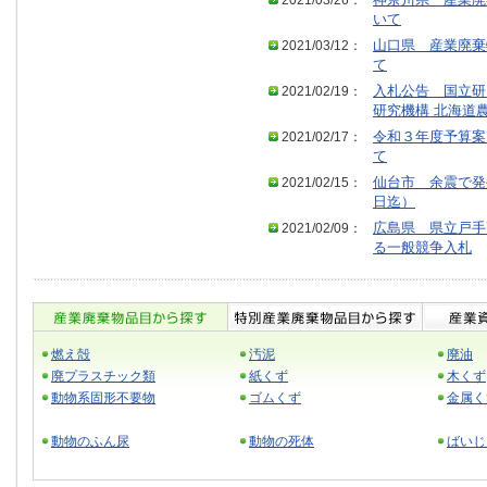
2021/03/26：
神奈川県 産業廃
いて
2021/03/12：
山口県 産業廃棄
て
2021/02/19：
入札公告 国立研
研究機構 北海道
2021/02/17：
令和３年度予算案
て
2021/02/15：
仙台市 余震で発
日迄）
2021/02/09：
広島県 県立戸手
る一般競争入札
燃え殻
汚泥
廃油
廃プラスチック類
紙くず
木くず
動物系固形不要物
ゴムくず
金属く
動物のふん尿
動物の死体
ばいじ