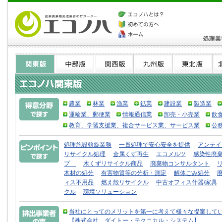
農業
林業
漁業
鉱業
建設業
製造業
運輸業、郵便業
情報通信業
卸売・小売業
飲
教育、学習支援業、複合サービス業、サービス業
公
処理施設斡旋業務
一貫処理で安心安全を提供
アンテイ
リサイクル処理
金属くず再生
エコメルツ
感染性廃
プ
木くずリサイクル商品
廃棄物コンサルタント
木材の処分
有害物質等の分析・測定
解体ごみ処分
ィス不用品
燃え殻リサイクル
中古オフィス什器/家具
クル
環境ソリューション
当社にとってのメリットを第一に考えて様々な提案して
【株式会社 ダイトー・テクニカル・システム】