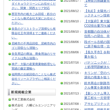
2021/08/17：
【神奈川県鎌倉市
ダイキョウクリーンにお任せくだ
て
さい。関東・関西エリア対応
2021/08/12：
【丸紅】太陽光パ
西宮市内の粗大ごみ回収・処分の
ックチェーン技術
ことなら株式会社大栄にお任せく
2021/08/10：
【大阪府】東大阪
ださい。
CO2排出量70％減
奈良のグリストラップ清掃なら有
2021/08/10：
首都圏の自治体が
限会社王寺清掃までご連絡くださ
住民への貸出、非
い。
2021/08/06：
段ボール古紙の国
尼崎市の不用品回収、尼崎市内の
に原子輸出増・古
ゴミ回収なら清陵へ
2021/08/06：
【長久手市】令和
奈良周辺の廃油、廃食用油のリサ
量を狙う
イクルは鳥山油脂へ
2021/07/16：
パナソニックが「
神戸・大阪の産業廃棄物処理なら
ミ処理問題解決を
実績の藤定運輸へ
2021/07/16：
キリンが「空のペ
福岡県の古紙回収のことなら株式
源化の推進を狙う
会社リソースプラザにご相談くだ
さい。
2021/07/16：
鈴木商会が釧路市
クル事業を新体制
2021/07/13：
【新システム導入
業工程を一元管理
平木工業株式会社
2021/07/08：
アサヒプリテック
株式会社 八幡ビルエンジニアリ
ング
2021/07/08：
福岡県 情報共有