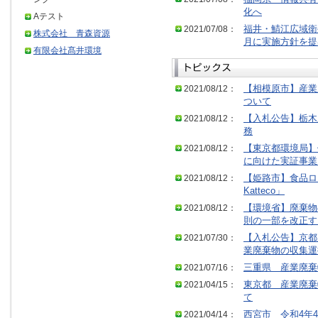
化へ
Aテスト
2021/07/08：
福井・鯖江広域衛
株式会社 青森資源
月に実施方針を提
有限会社髙井環境
2021/08/12：
【相模原市】産業
ついて
2021/08/12：
【入札公告】栃木
務
2021/08/12：
【東京都環境局】
に向けた実証事業
2021/08/12：
【姫路市】食品ロス
Katteco」
2021/08/12：
【環境省】廃棄物
則の一部を改正す
2021/07/30：
【入札公告】京都
業廃棄物の収集運
2021/07/16：
三重県 産業廃棄
2021/04/15：
東京都 産業廃棄
て
2021/04/14：
西宮市 令和4年