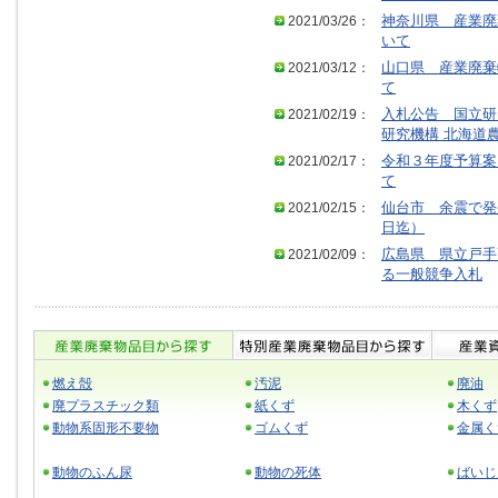
2021/03/26：
神奈川県 産業廃
いて
2021/03/12：
山口県 産業廃棄
て
2021/02/19：
入札公告 国立研
研究機構 北海道
2021/02/17：
令和３年度予算案
て
2021/02/15：
仙台市 余震で発
日迄）
2021/02/09：
広島県 県立戸手
る一般競争入札
燃え殻
汚泥
廃油
廃プラスチック類
紙くず
木くず
動物系固形不要物
ゴムくず
金属く
動物のふん尿
動物の死体
ばいじ