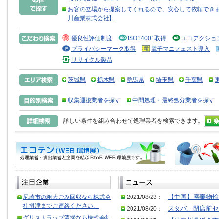
お客の立場から提案してくれるので、安心して依頼できま
川産業株式会社】
優良性評価制度
ISO14001取得
エコアクショ
プライバシーマーク取得
電子マニフェスト導入
リサイクル製品
茨城県
栃木県
群馬県
埼玉県
千葉県
収集運搬業者を探す
中間処理・最終処分業者を探す
詳しい条件を組み合わせて処理業者を検索できます。
尼崎市の粗大ごみ回収なら株式会
2021/08/23：
【中国】廃棄物輸
社摂津までご連絡ください。
2021/08/20：
スタバ、閉店前セ
グリストラップ清掃なら株式会社